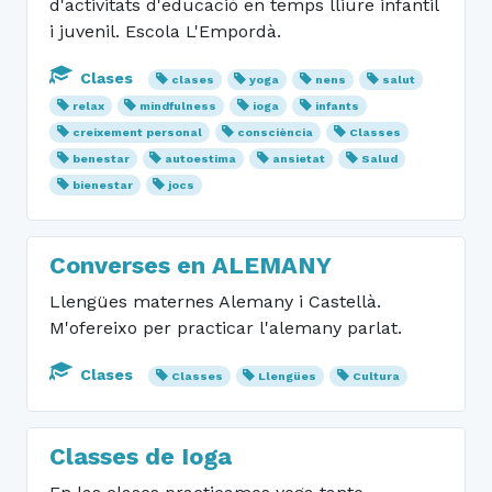
d'activitats d'educació en temps lliure infantil
i juvenil. Escola L'Empordà.
Clases
clases
yoga
nens
salut
relax
mindfulness
ioga
infants
creixement personal
consciència
Classes
benestar
autoestima
ansietat
Salud
bienestar
jocs
Converses en ALEMANY
Llengües maternes Alemany i Castellà.
M'ofereixo per practicar l'alemany parlat.
Clases
Classes
Llengües
Cultura
Classes de Ioga