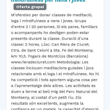
Oferta grupal
M'ofereixo per donar classes de meditació,
ioga i mindfulness a nens i joves. Grups
d'entre 2 i 20 persones. Si els pares, familiars
o acompanyants ho desitgen poden estar
presents durant la classe. Duració d'una
classe: 2 hores. Lloc: Can Riera de Ciuret.
Ctra. de Sant Celoni a Sta. Fe del Montseny,
km 10,5. Fogars de Montclús (Barcelona)
www.rieradeciuret.com Metodologia: Les
classes inclouen meditacions guiades i jocs
relacionats amb el ioga i el mindfulness. No hi
ha competició i tots aportem alguna cosa per
a l'aprenentatge dels altres. Les activitats es
duen a terme al bell mig del Parc Natural del
Montseny, al costat d'un petit riu. Els
resultats són excel·lents, augmenta la
confiança en un mateix, la capacitat d'atenció