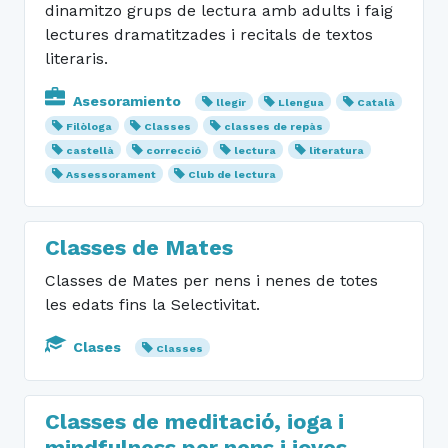
dinamitzo grups de lectura amb adults i faig
lectures dramatitzades i recitals de textos
literaris.
Asesoramiento
llegir
Llengua
Català
Filòloga
Classes
classes de repàs
castellà
correcció
lectura
literatura
Assessorament
Club de lectura
Classes de Mates
Classes de Mates per nens i nenes de totes
les edats fins la Selectivitat.
Clases
Classes
Classes de meditació, ioga i
mindfulness per nens i joves