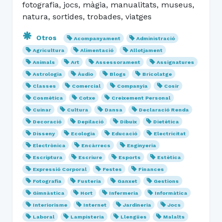
fotografia, jocs, màgia, manualitats, museus,
natura, sortides, trobades, viatges
Otros
Acompanyament
Administració
Agricultura
Alimentació
Allotjament
Animals
Art
Assessorament
Assignatures
Astrologia
Àudio
Blogs
Bricolatge
Classes
Comercial
Companyia
Cosir
Cosmètica
Cotxe
Creixement Personal
Cuinar
Cultura
Dansa
Declaració Renda
Decoració
Depilació
Dibuix
Dietètica
Disseny
Ecologia
Educació
Electricitat
Electrònica
Encàrrecs
Enginyeria
Escriptura
Escriure
Esports
Estètica
Expressió Corporal
Festes
Finances
Fotografia
Fusteria
Ganxet
Gestions
Gimnàstica
Hort
Infermeria
Informàtica
Interiorisme
Internet
Jardineria
Jocs
Laboral
Lampisteria
Llengües
Malalts