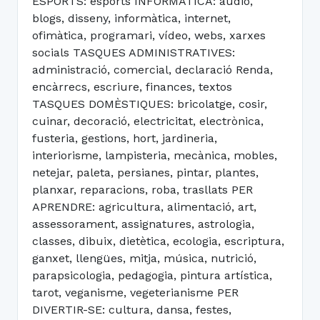
ESPORTS: esports INFORMÀTICA: àudio,
blogs, disseny, informàtica, internet,
ofimàtica, programari, vídeo, webs, xarxes
socials TASQUES ADMINISTRATIVES:
administració, comercial, declaració Renda,
encàrrecs, escriure, finances, textos
TASQUES DOMÈSTIQUES: bricolatge, cosir,
cuinar, decoració, electricitat, electrònica,
fusteria, gestions, hort, jardineria,
interiorisme, lampisteria, mecànica, mobles,
netejar, paleta, persianes, pintar, plantes,
planxar, reparacions, roba, trasllats PER
APRENDRE: agricultura, alimentació, art,
assessorament, assignatures, astrologia,
classes, dibuix, dietètica, ecologia, escriptura,
ganxet, llengües, mitja, música, nutrició,
parapsicologia, pedagogia, pintura artística,
tarot, veganisme, vegeterianisme PER
DIVERTIR-SE: cultura, dansa, festes,