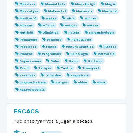
Manicura
Manualitats
Maquillatge
Màgia
Massatges
Maternitat
Mecànica
Mediació
Meditació
Metge
Mitja
Mobles
Museus
Música
Netejar
Natura
Nutrició
Ofimàtica
Paleta
Parapsicologia
Pedagogia
Pedicura
Perruqueria
Persianes
Pintar
Pintura Artística
Plantes
Planxar
Programari
Psicologia
Relaxació
Reparacions
Roba
Salut
Sortides
Tarot
Teràpia
Textos
Transport
Trasllats
Trobades
Veganisme
Vegetarianisme
Viatges
Vídeo
Webs
Xarxes Socials
ESCACS
Puc ensenyar-vos a jugar a escacs