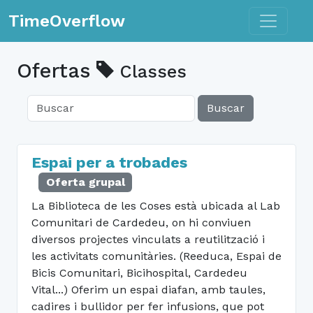
Toggle n
TimeOverflow
Ofertas
Classes
Buscar
Espai per a trobades
Oferta grupal
La Biblioteca de les Coses està ubicada al Lab
Comunitari de Cardedeu, on hi conviuen
diversos projectes vinculats a reutilització i
les activitats comunitàries. (Reeduca, Espai de
Bicis Comunitari, Bicihospital, Cardedeu
Vital...) Oferim un espai diafan, amb taules,
cadires i bullidor per fer infusions, que pot