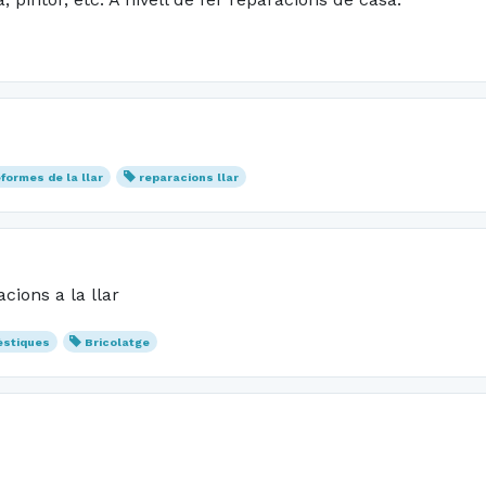
eformes de la llar
reparacions llar
cions a la llar
èstiques
Bricolatge