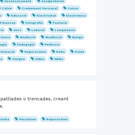
Assessorament
Assignatures
Cotxe
Creixement Personal
Cuinar
a
Educació
Electricitat
Electrònica
Finances
Fotografia
Fusteria
ria
Jocs
Laboral
Lampisteria
ànica
Mediació
Meditació
Metge
ogia
Pedagogia
Pedicura
elaxació
Reparacions
Roba
Salut
me
Viatges
Vídeo
Webs
spatllades o trencades, creant
s.
aleta
Persianes
Reparacions