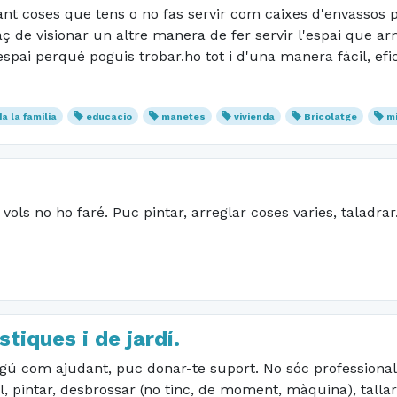
ant coses que tens o no fas servir com caixes d'envassos po
aç de visionar un altre manera de fer servir l'espai que armo
espai perqué poguis trobar.ho tot i d'una manera fàcil, efi
a la familia
educacio
manetes
vivienda
Bricolatge
mi
 vols no ho faré. Puc pintar, arreglar coses varies, taladra
iques i de jardí.
algú com ajudant, puc donar-te suport. No sóc professional
 pintar, desbrossar (no tinc, de moment, màquina), tallar