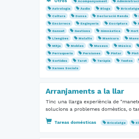
Otros
Acompanyament
Administrac
Astrologia
Àudio
Blogs
Bricolatg
Cultura
Dansa
Declaració Renda
Encàrrecs
Enginyeria
Escriptura
Ganxet
Gestions
Gimnàstica
Hort
Llengües
Malalts
Manicura
Manua
Mitja
Mobles
Museus
Música
Perruqueria
Persianes
Pintar
Pint
Sortides
Tarot
Teràpia
Textos
Xarxes Socials
Arranjaments a la llar
Tinc una llarga experiència de "manete
solucions a problemes domèstics, o ta
Tareas domésticas
Bricolatge
E