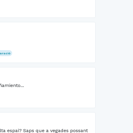
aració
ñamiento...
alta espai? Saps que a vegades possant