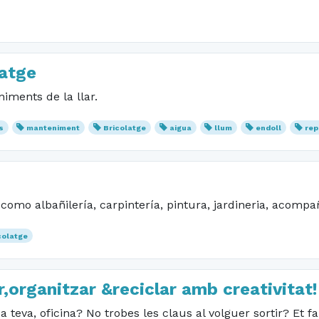
latge
iments de la llar.
s
manteniment
Bricolatge
aigua
llum
endoll
rep
como albañilería, carpintería, pintura, jardineria, acompa
colatge
,organitzar &reciclar amb creativitat!
teva, oficina? No trobes les claus al volguer sortir? Et f