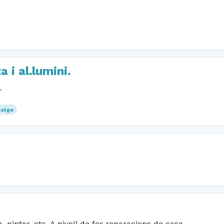
 i al.lumini.
.
latge
a, pintor, etc. A nivell de fer reparacions de casa.