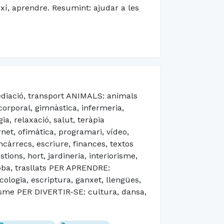
ixí, aprendre. Resumint: ajudar a les
diació, transport ANIMALS: animals
orporal, gimnàstica, infermeria,
a, relaxació, salut, teràpia
et, ofimàtica, programari, vídeo,
àrrecs, escriure, finances, textos
ions, hort, jardineria, interiorisme,
roba, trasllats PER APRENDRE:
ecologia, escriptura, ganxet, llengües,
anisme PER DIVERTIR-SE: cultura, dansa,