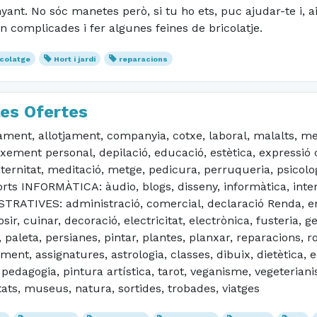
ant. No sóc manetes però, si tu ho ets, puc ajudar-te i, a
 complicades i fer algunes feines de bricolatje.
icolatge
Hort i jardí
reparacions
les Ofertes
t, allotjament, companyia, cotxe, laboral, malalts, me
ement personal, depilació, educació, estètica, expressió c
rnitat, meditació, metge, pedicura, perruqueria, psicologi
s INFORMÀTICA: àudio, blogs, disseny, informàtica, intern
RATIVES: administració, comercial, declaració Renda, enc
cuinar, decoració, electricitat, electrònica, fusteria, gest
 paleta, persianes, pintar, plantes, planxar, reparacions, 
ment, assignatures, astrologia, classes, dibuix, dietètica, 
, pedagogia, pintura artística, tarot, veganisme, vegeteri
tats, museus, natura, sortides, trobades, viatges