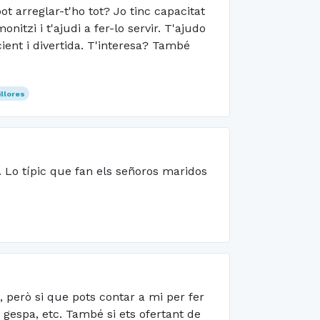
t arreglar-t'ho tot? Jo tinc capacitat
nitzi i t'ajudi a fer-lo servir. T'ajudo
cient i divertida. T'interesa? També
llores
r. Lo típic que fan els señoros maridos
, però si que pots contar a mi per fer
 gespa, etc. També si ets ofertant de