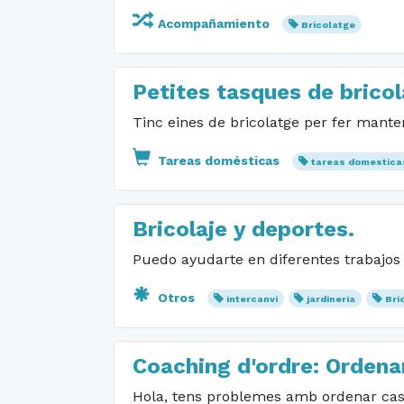
Acompañamiento
Bricolatge
Petites tasques de brico
Tinc eines de bricolatge per fer manten
Tareas domésticas
tareas domestica
Bricolaje y deportes.
Puedo ayudarte en diferentes trabajos 
Otros
intercanvi
jardineria
Bri
Coaching d'ordre: Ordenar
Hola, tens problemes amb ordenar casa 