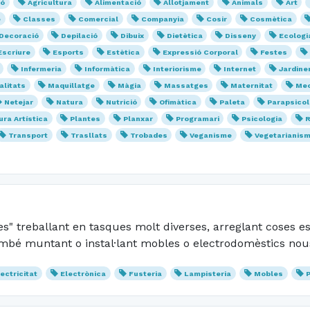
ió
Agricultura
Alimentació
Allotjament
Animals
Art
e
Classes
Comercial
Companyia
Cosir
Cosmètica
Decoració
Depilació
Dibuix
Dietètica
Disseny
Ecologi
Escriure
Esports
Estètica
Expressió Corporal
Festes
Infermeria
Informàtica
Interiorisme
Internet
Jardine
litats
Maquillatge
Màgia
Massatges
Maternitat
Mec
Netejar
Natura
Nutrició
Ofimàtica
Paleta
Parapsicol
ura Artística
Plantes
Planxar
Programari
Psicologia
R
Transport
Trasllats
Trobades
Veganisme
Vegetarianis
s" treballant en tasques molt diverses, arreglant coses e
mbé muntant o instal·lant mobles o electrodomèstics nou
lectricitat
Electrònica
Fusteria
Lampisteria
Mobles
P