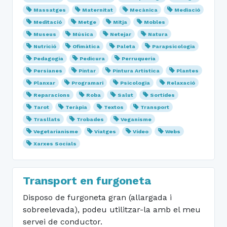
Massatges
Maternitat
Mecànica
Mediació
Meditació
Metge
Mitja
Mobles
Museus
Música
Netejar
Natura
Nutrició
Ofimàtica
Paleta
Parapsicologia
Pedagogia
Pedicura
Perruqueria
Persianes
Pintar
Pintura Artística
Plantes
Planxar
Programari
Psicologia
Relaxació
Reparacions
Roba
Salut
Sortides
Tarot
Teràpia
Textos
Transport
Trasllats
Trobades
Veganisme
Vegetarianisme
Viatges
Vídeo
Webs
Xarxes Socials
Transport en furgoneta
Disposo de furgoneta gran (allargada i
sobreelevada), podeu utilitzar-la amb el meu
servei de conductor.