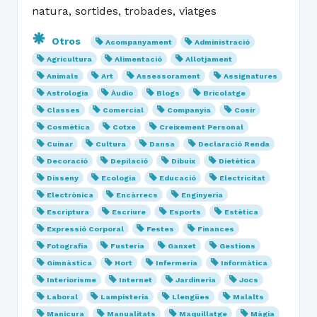
natura, sortides, trobades, viatges
Otros
Acompanyament
Administració
Agricultura
Alimentació
Allotjament
Animals
Art
Assessorament
Assignatures
Astrologia
Àudio
Blogs
Bricolatge
Classes
Comercial
Companyia
Cosir
Cosmètica
Cotxe
Creixement Personal
Cuinar
Cultura
Dansa
Declaració Renda
Decoració
Depilació
Dibuix
Dietètica
Disseny
Ecologia
Educació
Electricitat
Electrònica
Encàrrecs
Enginyeria
Escriptura
Escriure
Esports
Estètica
Expressió Corporal
Festes
Finances
Fotografia
Fusteria
Ganxet
Gestions
Gimnàstica
Hort
Infermeria
Informàtica
Interiorisme
Internet
Jardineria
Jocs
Laboral
Lampisteria
Llengües
Malalts
Manicura
Manualitats
Maquillatge
Màgia