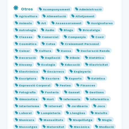
Otros
Acompanyament
Administració
Agricultura
Alimentació
Allotjament
Animals
Art
Assessorament
Assignatures
Astrologia
Àudio
Blogs
Bricolatge
Classes
Comercial
Companyia
Cosir
Cosmètica
Cotxe
Creixement Personal
Cuinar
Cultura
Dansa
Declaració Renda
Decoració
Depilació
Dibuix
Dietètica
Disseny
Ecologia
Educació
Electricitat
Electrònica
Encàrrecs
Enginyeria
Escriptura
Escriure
Esports
Estètica
Expressió Corporal
Festes
Finances
Fotografia
Fusteria
Ganxet
Gestions
Gimnàstica
Hort
Infermeria
Informàtica
Interiorisme
Internet
Jardineria
Jocs
Laboral
Lampisteria
Llengües
Malalts
Manicura
Manualitats
Maquillatge
Màgia
Massatges
Maternitat
Mecànica
Mediació