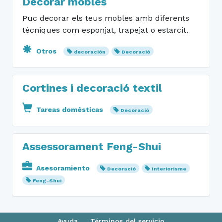
Decorar mobles
Puc decorar els teus mobles amb diferents
tècniques com esponjat, trapejat o estarcit.
Otros
decoración
Decoració
Cortines i decoració textil
Tareas domésticas
Decoració
Assessorament Feng-Shui
Asesoramiento
Decoració
Interiorisme
Feng-Shui
Ayuda
Términos del servicio