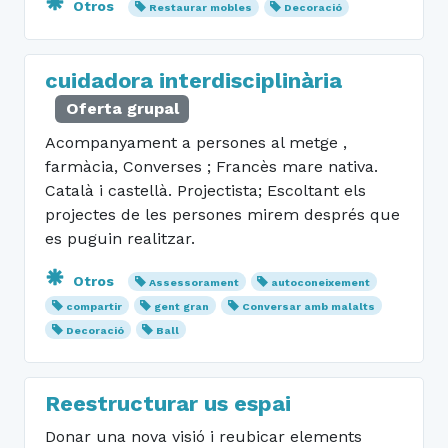
Otros
Restaurar mobles
Decoració
cuidadora interdisciplinària
Oferta grupal
Acompanyament a persones al metge ,
farmàcia, Converses ; Francès mare nativa.
Català i castellà. Projectista; Escoltant els
projectes de les persones mirem després que
es puguin realitzar.
Otros
Assessorament
autoconeixement
compartir
gent gran
Conversar amb malalts
Decoració
Ball
Reestructurar us espai
Donar una nova visió i reubicar elements