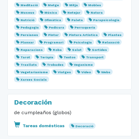
Meditació
Metge
Mitja
Mobles
Museus
Música
Netejar
Natura
Nutrició
Ofimàtica
Paleta
Parapsicologia
Pedagogia
Pedicura
Perruqueria
Persianes
Pintar
Pintura Artística
Plantes
Planxar
Programari
Psicologia
Relaxació
Reparacions
Roba
Salut
Sortides
Tarot
Teràpia
Textos
Transport
Trasllats
Trobades
Veganisme
Vegetarianisme
Viatges
Vídeo
Webs
Xarxes Socials
Decoración
de cumpleaños (globos)
Tareas domésticas
Decoració