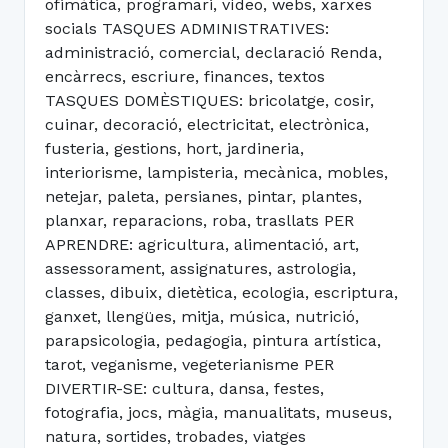
ofimàtica, programari, vídeo, webs, xarxes
socials TASQUES ADMINISTRATIVES:
administració, comercial, declaració Renda,
encàrrecs, escriure, finances, textos
TASQUES DOMÈSTIQUES: bricolatge, cosir,
cuinar, decoració, electricitat, electrònica,
fusteria, gestions, hort, jardineria,
interiorisme, lampisteria, mecànica, mobles,
netejar, paleta, persianes, pintar, plantes,
planxar, reparacions, roba, trasllats PER
APRENDRE: agricultura, alimentació, art,
assessorament, assignatures, astrologia,
classes, dibuix, dietètica, ecologia, escriptura,
ganxet, llengües, mitja, música, nutrició,
parapsicologia, pedagogia, pintura artística,
tarot, veganisme, vegeterianisme PER
DIVERTIR-SE: cultura, dansa, festes,
fotografia, jocs, màgia, manualitats, museus,
natura, sortides, trobades, viatges