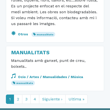
fulles, líquens, flors, llavors, etc...sobre fusta,
Es un projecte enfocat en el respecte del
medi ambient. Les obres son biodegradables.
Si voleu més informació, contacteu amb mi i
us passaré les imatges.
Otros
manualitats
MANUALITATS
Manualitats amb ganxet, punt de creu,
boixets..
Ocio / Artes / Manualidades / Música
manualitats
1
2
3
4
Siguiente ›
Ultima »