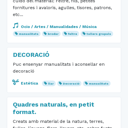
cuido del material: Feltre, fils, petites
fornitures i avaloris, agulles, tisores, patrons,
etc...
Ocio / Artes / Manualidades / Música
manualitats
brodar
feltre
tallers grupals
DECORACIÓ
Puc ensenyar manualitats i aconsellar en
decoració
Estética
llar
Decoració
manualitats
Quadres naturals, en petit
format.
Creats amb material de la natura, terres,