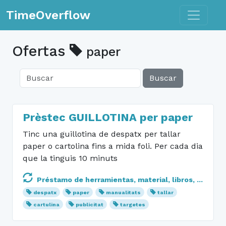
Toggle n
TimeOverflow
Ofertas
paper
Buscar
Prèstec GUILLOTINA per paper
Tinc una guillotina de despatx per tallar
paper o cartolina fins a mida foli. Per cada dia
que la tinguis 10 minuts
Préstamo de herramientas, material, libros, ...
despatx
paper
manualitats
tallar
cartulina
publicitat
targetes