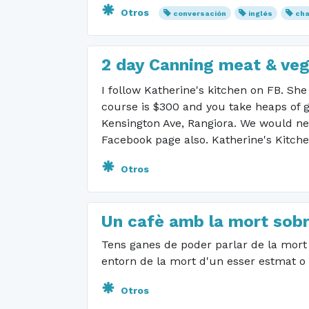
Otros
conversación
inglés
cha
2 day Canning meat & ve
I follow Katherine's kitchen on FB. Sh
course is $300 and you take heaps of g
Kensington Ave, Rangiora. We would ne
Facebook page also. Katherine's Kitchen
Otros
Un cafè amb la mort sobr
Tens ganes de poder parlar de la mort i
entorn de la mort d'un esser estmat o d
Otros