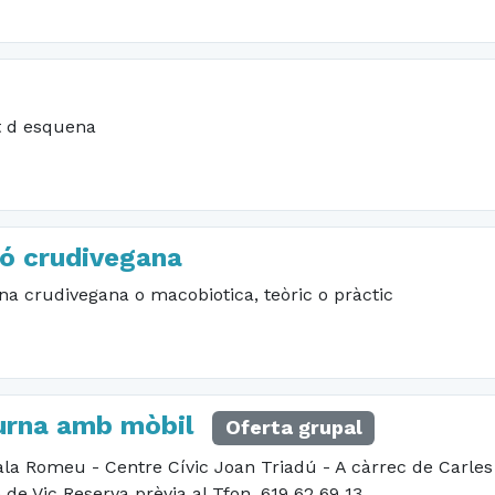
t d esquena
ió crudivegana
na crudivegana o macobiotica, teòric o pràctic
turna amb mòbil
Oferta grupal
ala Romeu - Centre Cívic Joan Triadú - A càrrec de Carles 
 de Vic Reserva prèvia al Tfon. 619 62 69 13