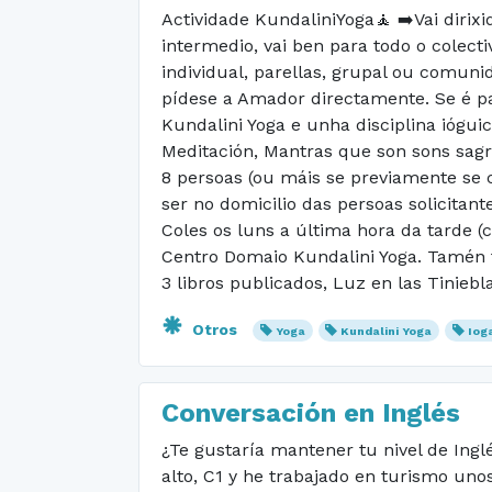
Actividade KundaliniYoga🧘 ➡️Vai dirixi
intermedio, vai ben para todo o colecti
individual, parellas, grupal ou comuni
pídese a Amador directamente. Se é pa
Kundalini Yoga e unha disciplina ióguic
Meditación, Mantras que son sons sagr
8 persoas (ou máis se previamente se
ser no domicilio das persoas solicitan
Coles os luns a última hora da tarde 
Centro Domaio Kundalini Yoga. Tamén
3 libros publicados, Luz en las Tinieb
Otros
Yoga
Kundalini Yoga
Iog
Conversación en Inglés
¿Te gustaría mantener tu nivel de Ingl
alto, C1 y he trabajado en turismo unos