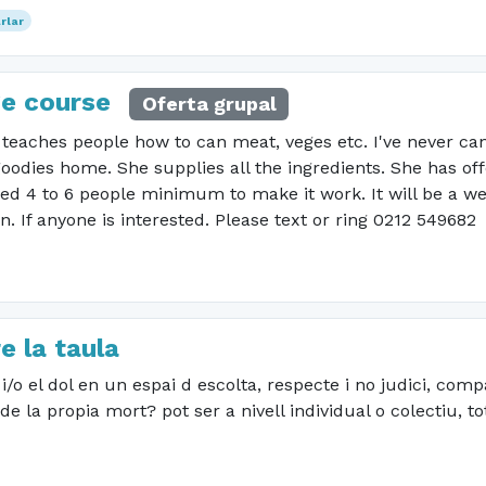
rlar
ge course
Oferta grupal
e teaches people how to can meat, veges etc. I've never ca
oodies home. She supplies all the ingredients. She has of
ed 4 to 6 people minimum to make it work. It will be a w
. If anyone is interested. Please text or ring 0212 549682
e la taula
/o el dol en un espai d escolta, respecte i no judici, comp
e la propia mort? pot ser a nivell individual o colectiu, t