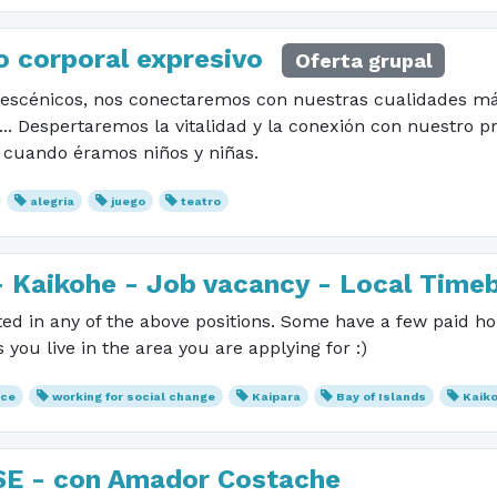
go corporal expresivo
Oferta grupal
 y escénicos, nos conectaremos con nuestras cualidades má
... Despertaremos la vitalidad y la conexión con nuestro pr
cuando éramos niños y niñas.
alegría
juego
teatro
 - Kaikohe - Job vacancy - Local Time
ted in any of the above positions. Some have a few paid ho
 you live in the area you are applying for :)
ice
working for social change
Kaipara
Bay of Islands
Kaik
SE - con Amador Costache