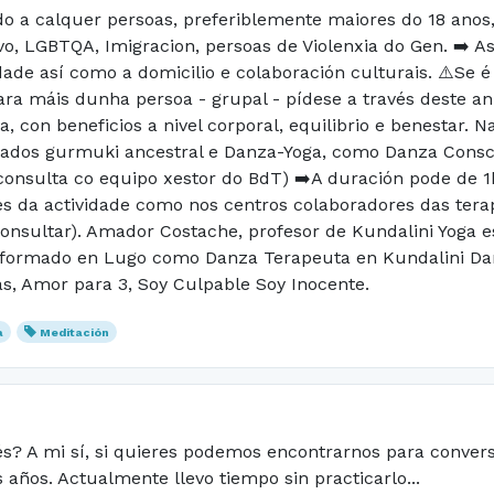
do a calquer persoas, preferiblemente maiores do 18 anos, 
vo, LGBTQA, Imigracion, persoas de Violenxia do Gen. ➡️ As
dade así como a domicilio e colaboración culturais. ⚠️Se 
ra máis dunha persoa - grupal - pídese a través deste an
a, con beneficios a nivel corporal, equilibrio e benestar. N
ados gurmuki ancestral e Danza-Yoga, como Danza Conscie
 consulta co equipo xestor do BdT) ➡️A duración pode de
tes da actividade como nos centros colaboradores das tera
(consultar). Amador Costache, profesor de Kundalini Yoga
 formado en Lugo como Danza Terapeuta en Kundalini Da
las, Amor para 3, Soy Culpable Soy Inocente.
a
Meditación
és? A mi sí, si quieres podemos encontrarnos para convers
 años. Actualmente llevo tiempo sin practicarlo...