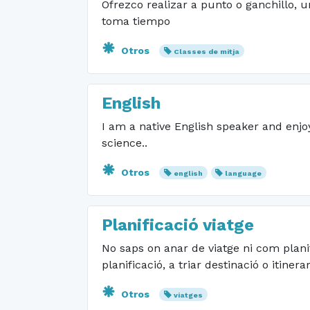
Ofrezco realizar a punto o ganchillo,
toma tiempo
Otros
Classes de mitja
English
I am a native English speaker and enjo
science..
Otros
english
language
Planificació viatge
No saps on anar de viatge ni com plani
planificació, a triar destinació o itiner
Otros
viatges