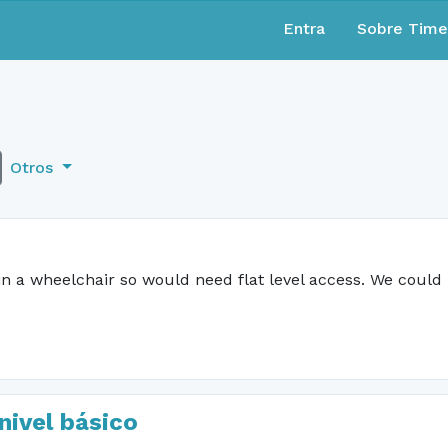
Entra
Sobre Tim
Otros
m in a wheelchair so would need flat level access. We could
nivel básico