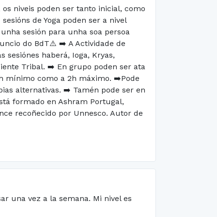
os niveis poden ser tanto inicial, como
 sesións de Yoga poden ser a nivel
é unha sesión para unha soa persoa
uncio do BdT⚠️ ➡️ A Actividade de
as sesiónes haberá, Ioga, Kryas,
nte Tribal. ➡️ En grupo poden ser ata
 1h mínimo como a 2h máximo. ➡️Pode
pias alternativas. ➡️ Tamén pode ser en
 está formado en Ashram Portugal,
nce recoñecido por Unnesco. Autor de
ar una vez a la semana. Mi nivel es