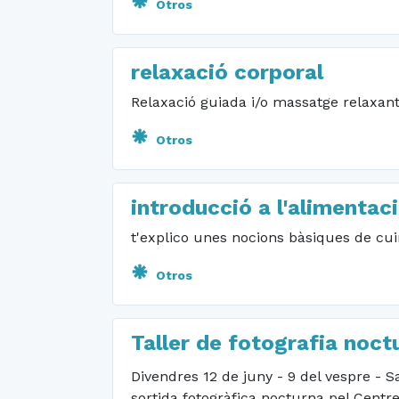
Otros
relaxació corporal
Relaxació guiada i/o massatge relaxan
Otros
introducció a l'alimentac
t'explico unes nocions bàsiques de cui
Otros
Taller de fotografia noc
Divendres 12 de juny - 9 del vespre - S
sortida fotogràfica nocturna pel Centre