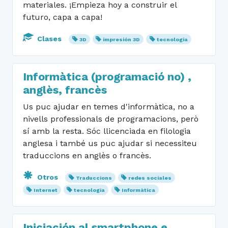
materiales. ¡Empieza hoy a construir el
futuro, capa a capa!
Clases
3D
impresión 3D
tecnologia
Informàtica (programació no) ,
anglès, francès
Us puc ajudar en temes d'informàtica, no a
nivells professionals de programacions, però
sí amb la resta. Sóc llicenciada en filologia
anglesa i també us puc ajudar si necessiteu
traduccions en anglès o francès.
Otros
Traduccions
redes sociales
Internet
tecnologia
Informàtica
Iniciación al smartphone e