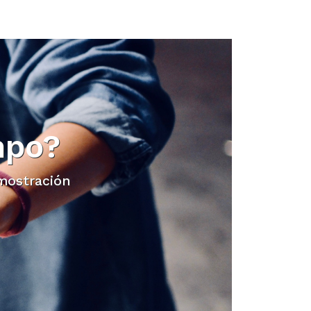
mpo?
mostración