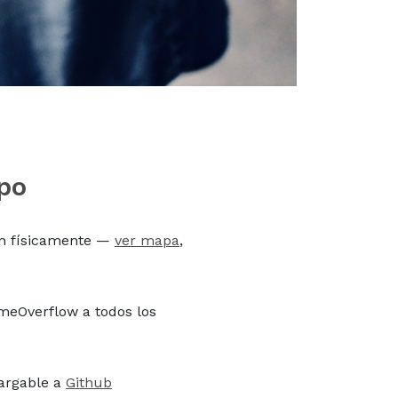
po
en físicamente —
ver mapa
,
meOverflow a todos los
cargable a
Github