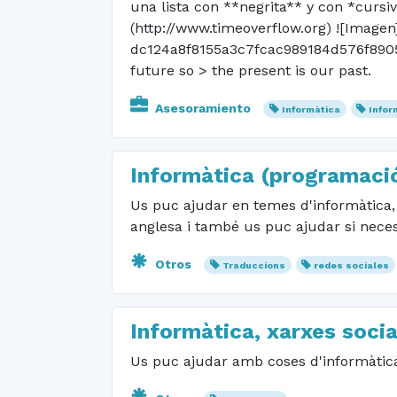
una lista con **negrita** y con *cursiva
(http://www.timeoverflow.org) ![Imagen
dc124a8f8155a3c7fcac989184d576f8905a
future so > the present is our past.
Asesoramiento
Informàtica
Infor
Informàtica (programació
Us puc ajudar en temes d'informàtica, n
anglesa i també us puc ajudar si neces
Otros
Traduccions
redes sociales
Informàtica, xarxes socia
Us puc ajudar amb coses d'informàtica,