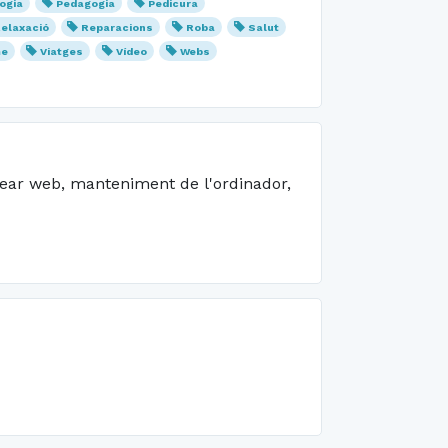
ogia
Pedagogia
Pedicura
elaxació
Reparacions
Roba
Salut
me
Viatges
Vídeo
Webs
crear web, manteniment de l'ordinador,