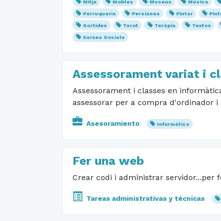
Mitja
Mobles
Museus
Música
Perruqueria
Persianes
Pintar
Pint
Sortides
Tarot
Teràpia
Textos
Xarxes Socials
Assessorament variat i c
Assessorament i classes en informàtica
assessorar per a compra d'ordinador i 
Asesoramiento
Informàtica
Fer una web
Crear codi i administrar servidor...per
Tareas administrativas y técnicas