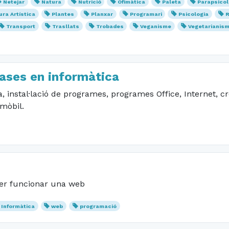
Netejar
Natura
Nutrició
Ofimàtica
Paleta
Parapsicol
ura Artística
Plantes
Planxar
Programari
Psicologia
R
Transport
Trasllats
Trobades
Veganisme
Vegetarianis
lases en informàtica
, instal·lació de programes, programes Office, Internet, 
mòbil.
 fer funcionar una web
Informàtica
web
programació