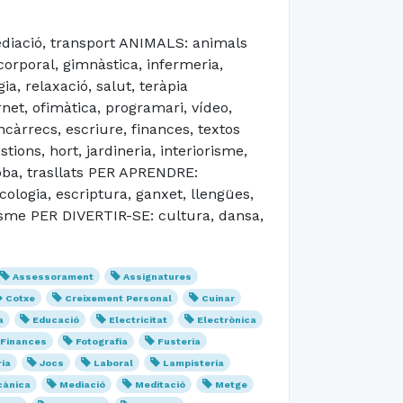
diació, transport ANIMALS: animals
orporal, gimnàstica, infermeria,
a, relaxació, salut, teràpia
et, ofimàtica, programari, vídeo,
àrrecs, escriure, finances, textos
ions, hort, jardineria, interiorisme,
roba, trasllats PER APRENDRE:
ecologia, escriptura, ganxet, llengües,
anisme PER DIVERTIR-SE: cultura, dansa,
Assessorament
Assignatures
Cotxe
Creixement Personal
Cuinar
a
Educació
Electricitat
Electrònica
Finances
Fotografia
Fusteria
ria
Jocs
Laboral
Lampisteria
ànica
Mediació
Meditació
Metge