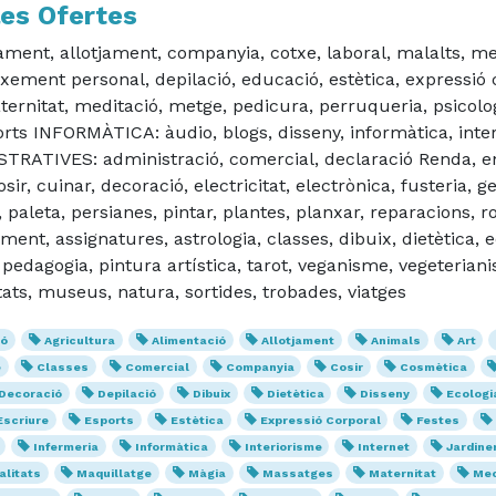
les Ofertes
t, allotjament, companyia, cotxe, laboral, malalts, me
ement personal, depilació, educació, estètica, expressió c
rnitat, meditació, metge, pedicura, perruqueria, psicologi
s INFORMÀTICA: àudio, blogs, disseny, informàtica, intern
RATIVES: administració, comercial, declaració Renda, enc
cuinar, decoració, electricitat, electrònica, fusteria, gest
 paleta, persianes, pintar, plantes, planxar, reparacions, 
ment, assignatures, astrologia, classes, dibuix, dietètica, 
, pedagogia, pintura artística, tarot, veganisme, vegeteri
tats, museus, natura, sortides, trobades, viatges
ió
Agricultura
Alimentació
Allotjament
Animals
Art
e
Classes
Comercial
Companyia
Cosir
Cosmètica
Decoració
Depilació
Dibuix
Dietètica
Disseny
Ecologi
Escriure
Esports
Estètica
Expressió Corporal
Festes
Infermeria
Informàtica
Interiorisme
Internet
Jardine
litats
Maquillatge
Màgia
Massatges
Maternitat
Mec