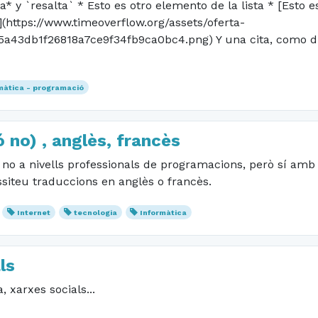
* y `resalta` * Esto es otro elemento de la lista * [Esto es
](https://www.timeoverflow.org/assets/oferta-
43db1f26818a7ce9f34fb9ca0bc4.png) Y una cita, como dijo
màtica - programació
 no) , anglès, francès
o a nivells professionals de programacions, però sí amb la
siteu traduccions en anglès o francès.
Internet
tecnologia
Informàtica
ls
 xarxes socials...