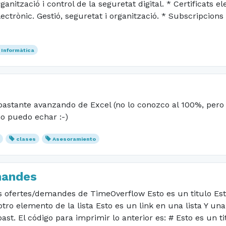
ganització i control de la seguretat digital. * Certificats e
ectrònic. Gestió, seguretat i organització. * Subscripcions 
Informàtica
bastante avanzando de Excel (no lo conozco al 100%, pero 
o puedo echar :-)
clases
Asesoramiento
mandes
les ofertes/demandes de TimeOverflow Esto es un titulo Est
 otro elemento de la lista Esto es un link en una lista Y un
past. El código para imprimir lo anterior es: # Esto es un t