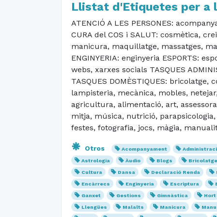
Llistat d'Etiquetes per a 
ATENCIÓ A LES PERSONES: acompanyamen
CURA del COS i SALUT: cosmètica, creix
manicura, maquillatge, massatges, mate
ENGINYERIA: enginyeria ESPORTS: esport
webs, xarxes socials TASQUES ADMINIST
TASQUES DOMÈSTIQUES: bricolatge, cosir, 
lampisteria, mecànica, mobles, netejar,
agricultura, alimentació, art, assessora
mitja, música, nutrició, parapsicologia
festes, fotografia, jocs, màgia, manuali
Otros
Acompanyament
Administrac
Astrologia
Àudio
Blogs
Bricolatg
Cultura
Dansa
Declaració Renda
Encàrrecs
Enginyeria
Escriptura
Ganxet
Gestions
Gimnàstica
Hort
Llengües
Malalts
Manicura
Manua