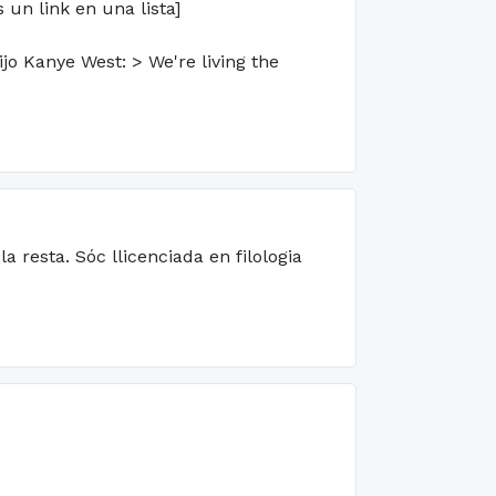
 un link en una lista]
 Kanye West: > We're living the
 resta. Sóc llicenciada en filologia