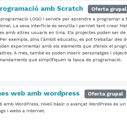
a programació amb Scratch
Oferta grupal
 programació LOGO i serveix per aprendre a programar a tra
al. La seva interfície és senzilla i permet tant crear històr
s amb altres usuaris en línia. Els projectes poden ser de
 Per exemple, dins l'àmbit educatiu, es pot treballar des d
oden experimentar amb els elements que ofereix el progra
'altres. A més, també es poden inserir personatges i objec
omandaments que simplifiquen la tasca de programació.
gines web amb wordpress
Oferta grupal
eb amb WordPress, nivell bàsic o avançat WordPress és un
ogs i webs a Internet.