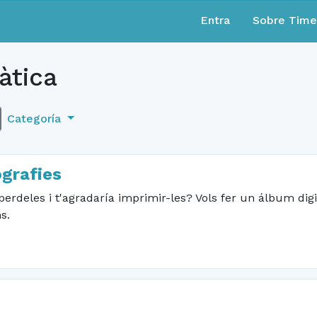
Entra
Sobre Tim
àtica
Categoría
ografies
 perdeles i t'agradaría imprimir-les? Vols fer un álbum dig
s.