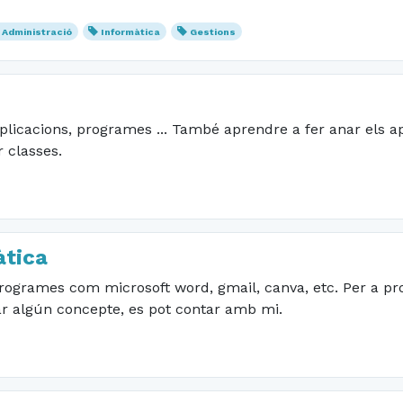
Administració
Informàtica
Gestions
plicacions, programes ... També aprendre a fer anar els ap
 classes.
àtica
rogrames com microsoft word, gmail, canva, etc. Per a pro
r algún concepte, es pot contar amb mi.