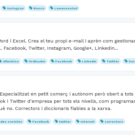
Instagran
Banco
Lamevasalud
ord i Excel. Crea el teu propi e-mail i aprèn com gestionar-
.. Facebook, Twitter, Instagram, Google+, Linkedin...
ofimàtica
Ordinador
Facebook
Linkedin
Twitter
Xar
 Especialitzat en petit comerç i autònom però obert a tots
ook i Twitter d'empresa per tots els nivells, com programa
è no. Correctors i diccionaris fiables a la xarxa.
des sociales
Facebook
twitter
Internet
correctors