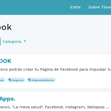
Entra
Sobre Tim
ook
Categoría
BOOK
hora podrás crear tu Página de Facebook para impulsar tu
per
Negocio
Emprendedores
 Apps.
Banco, "La meva salud", Facebook, Instagram, Wallapop ...