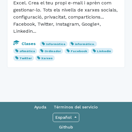
Excel. Crea el teu propi e-mail i aprèn com
gestionar-lo. Tots els nivells de xarxes socials,
configuració, privacitat, comparticions...
Facebook, Twitter, Instagram, Google+,
Linkedin...
Clases
Informàtica
informática.
ofimàtica
Ordinador
Facebook
Linkedin
Twitter
Xarxes
Ayuda
Términos del servicio
Español
Github