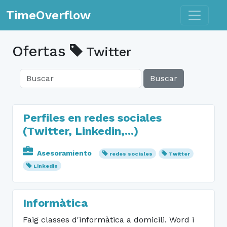
Toggle n
TimeOverflow
Ofertas
Twitter
Buscar
Perfiles en redes sociales
(Twitter, Linkedin,...)
Asesoramiento
redes sociales
Twitter
Linkedin
Informàtica
Faig classes d'informàtica a domicili. Word i