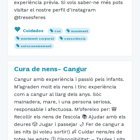
experiència prèvia. Si vols saber-ne més pots
visitar el nostre perfil d'Instagram
@tresesferes
Cuidados
cos
moviment
moviment corporal
consciència
autoconeixement
Cura de nens- Cangur
Cangur amb experiència i passió pels infants.
M’agraden molt els nens i tinc experiència
com a cangur al llarg dels anys. Sóc
mainadera, mare, i una persona seriosa,
responsable i afectuosa. M’ofereixo per: 🎒
Recollir els nens de l’escola 📚 Ajudar amb els
deures 🎲 Jugar i passejar 🌙 Fer de cangur a
les nits (si voleu sortir!) 👶 Cuidar nens/es de
totes les edats 🕒 Disponibilitat: – Tardes i nits