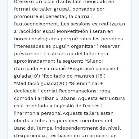
Ofereixo un cicle d’activitats mensuals en
format de taller grupal, pensades per
promoure el benestar, la calma i
l’autoconeixement. Les sessions es realitzaran
a l’acollidor espai MonPetitMón i seran en
hores convingudes perquè totes les persones
interessades es puguin organitzar i reservar
prèviament. L'estructura del taller sera
aproximadament la següent: °Silenci
d’arribada + salutació °Respiració conscient
guiada(10’) °Recitació de mantres (15’)
°Meditació guiada(20’) °Silenci final +
dedicació i comiat Recomanacions: roba
còmoda i arribar 5’ abans. Aquesta estructura
està orientada a la gestió de l’estrès i
l’harmonia personal Aquests tallers estan
oberts a totes les persones membres del
Banc del Temps, independentment del nivell
d’experiència, i es basen en un ambient de