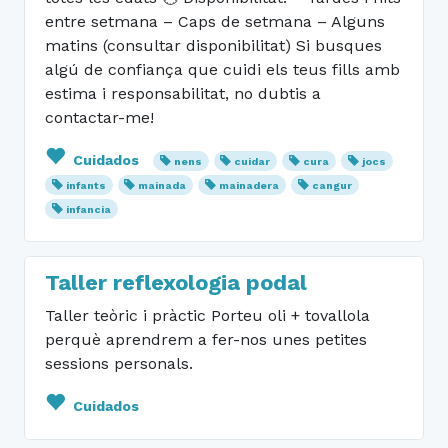
entre setmana – Caps de setmana – Alguns
matins (consultar disponibilitat) Si busques
algú de confiança que cuidi els teus fills amb
estima i responsabilitat, no dubtis a
contactar-me!
Cuidados
nens
cuidar
cura
jocs
infants
mainada
mainadera
cangur
infancia
Taller reflexologia podal
Taller teòric i pràctic Porteu oli + tovallola
perquè aprendrem a fer-nos unes petites
sessions personals.
Cuidados