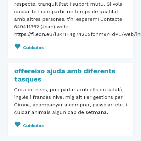
respecte, tranquil·litat i suport mutu. Si vols
cuidar-te i compartir un temps de qualitat
amb altres persones, t’hi esperem! Contacte
649411362 (Joan) web:
https://filedn.eu/l3K1IF4g742uxfcnm9YFdPL/web/in
Cuidados
offereixo ajuda amb diferents
tasques
Cura de nens, puc parlar amb ells en català,
inglès i francès nivel mig alt Fer gestions per
Girona, acompanyar a comprar, passejar, etc. i
cuidar animals algun cap de setmana.
Cuidados