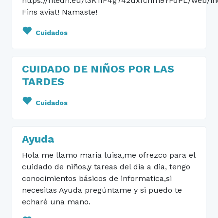
https://filedn.eu/l3K1IF4g742uxfcnm9YFdPL/web/in
Fins aviat! Namaste!
Cuidados
CUIDADO DE NIÑOS POR LAS
TARDES
Cuidados
Ayuda
Hola me llamo maria luisa,me ofrezco para el
cuidado de niños,y tareas del dia a dia, tengo
conocimientos básicos de informatica,si
necesitas Ayuda pregúntame y si puedo te
echaré una mano.