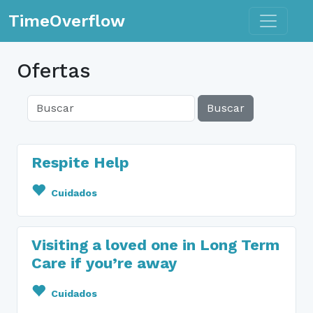
Toggle n
TimeOverflow
Ofertas
Buscar
Respite Help
Cuidados
Visiting a loved one in Long Term
Care if you’re away
Cuidados