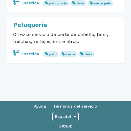
Estética
peluquería
tinte
corte pelo
Peluqueria
Ofrezco servicio de corte de cabello, teñir,
mechas, reflejos, entre otros.
Estética
pelo
corte
tinte
Ayuda
Términos del servicio
Español
Github