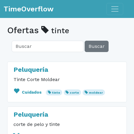
Toggle n
TimeOverflow
Ofertas
tinte
Buscar
Peluquería
Tinte Corte Moldear
Cuidados
tinte
corte
moldear
Peluquería
corte de pelo y tinte