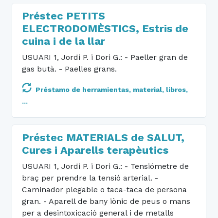
Préstec PETITS
ELECTRODOMÈSTICS, Estris de
cuina i de la llar
USUARI 1, Jordi P. i Dori G.: - Paeller gran de
gas butà. - Paelles grans.
Préstamo de herramientas, material, libros,
...
Préstec MATERIALS de SALUT,
Cures i Aparells terapèutics
USUARI 1, Jordi P. i Dori G.: - Tensiómetre de
braç per prendre la tensió arterial. -
Caminador plegable o taca-taca de persona
gran. - Aparell de bany iònic de peus o mans
per a desintoxicació general i de metalls