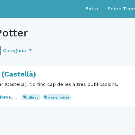
Entra
Sobre Tim
Potter
Categoría
 (Castellà)
r (Castellà). No tinc cap de les altres publicacions.
bros, ...
llibres
Harry Potter