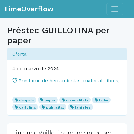
Toggle n
TimeOverflow
Prèstec GUILLOTINA per
paper
Oferta
4 de marzo de 2024
Préstamo de herramientas, material, libros,
...
despatx
paper
manualitats
tallar
cartulina
publicitat
targetes
Tinc una guillotina de despatx per