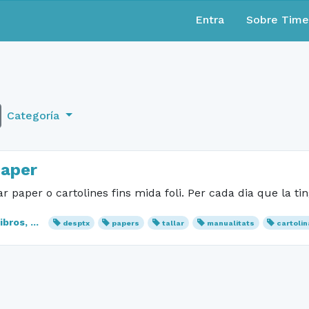
Entra
Sobre Tim
Categoría
paper
ar paper o cartolines fins mida foli. Per cada dia que la ti
bros, ...
desptx
papers
tallar
manualitats
cartolin