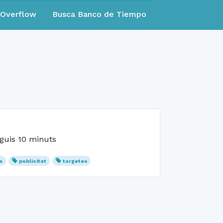
eOverflow
Busca Banco de Tiempo
nguis 10 minuts
a
publicitat
targetes