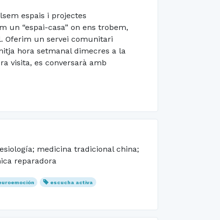
ulsem espais i projectes
em un “espai-casa” on ens trobem,
l. Oferim un servei comunitari
itja hora setmanal dimecres a la
era visita, es conversarà amb
esiología; medicina tradicional china;
nica reparadora
euroemoción
escucha activa