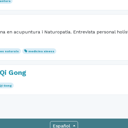
untura
a en acupuntura i Naturopatia. Entrevista personal holís
ies naturals
medicina xinesa
 Qi Gong
Qi Gong
Español