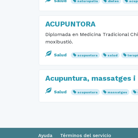
Salud
naturopatia
dietes
acup
ACUPUNTORA
Diplomada en Medicina Tradicional Chin
moxibustió.
Salud
acupuntura
salud
terap
Acupuntura, massatges i
Salud
acupuntura
massatges
Ayuda
Términos del servicio