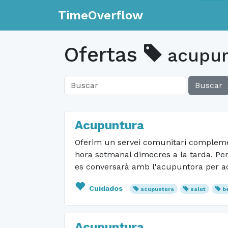
TimeOverflow
Ofertas
acupun
Buscar
Acupuntura
Oferim un servei comunitari complemen
hora setmanal dimecres a la tarda. Per 
es conversarà amb l'acupuntora per ac
Cuidados
acupuntura
salut
b
Acupuntura