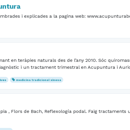
untura
nombrades i explicades a la pagina web: www.acupuntura
rmant en teràpies naturals des de l’any 2010. Sóc quiromass
diagnòstic i un tractament trimestral en Acupuntura i Auri
ives
medicina tradicional xinesa
pia , Flors de Bach, Reflexología podal. Faig tractaments 