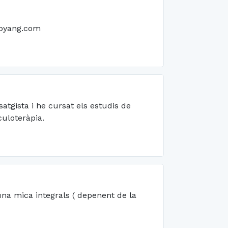
boyang.com
atgista i he cursat els estudis de
culoteràpia.
una mica integrals ( depenent de la