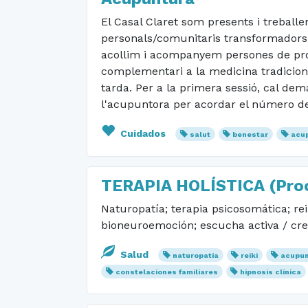
El Casal Claret som presents i treballe
personals/comunitaris transformadors 
acollim i acompanyem persones de proce
complementari a la medicina tradicion
tarda. Per a la primera sessió, cal dem
l'acupuntora per acordar el número de 
Cuidados
salut
benestar
acu
TERAPIA HOLÍSTICA (Proc
Naturopatía; terapia psicosomática; rei
bioneuroemoción; escucha activa / crec
Salud
naturopatía
reiki
acupun
constelaciones familiares
hipnosis clínica