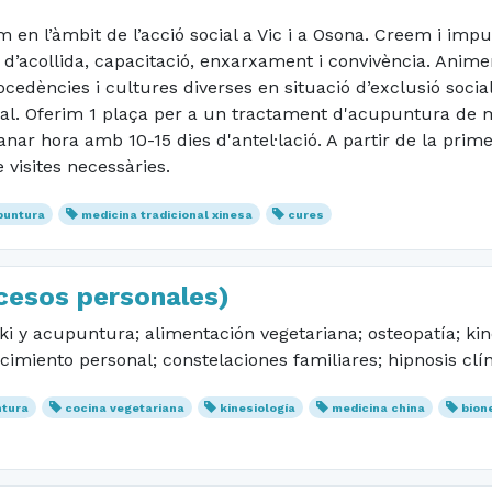
m en l’àmbit de l’acció social a Vic i a Osona. Creem i imp
d’acollida, capacitació, enxarxament i convivència. Anim
dències i cultures diverses en situació d’exclusió socia
al. Oferim 1 plaça per a un tractament d'acupuntura de m
anar hora amb 10-15 dies d'antel·lació. A partir de la prim
visites necessàries.
puntura
medicina tradicional xinesa
cures
esos personales)
ki y acupuntura; alimentación vegetariana; osteopatía; kin
imiento personal; constelaciones familiares; hipnosis clí
tura
cocina vegetariana
kinesiología
medicina china
bion