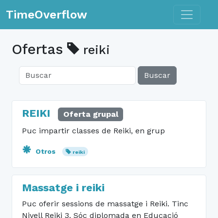
Toggle n
TimeOverflow
Ofertas
reiki
Buscar
REIKI
Oferta grupal
Puc impartir classes de Reiki, en grup
Otros
reiki
Massatge i reiki
Puc oferir sessions de massatge i Reiki. Tinc
Nivell Reiki 3. Sóc diplomada en Educació