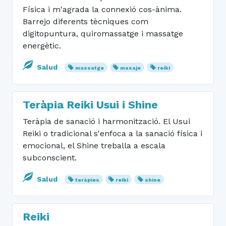
Física i m'agrada la connexió cos-ànima.
Barrejo diferents tècniques com
digitopuntura, quiromassatge i massatge
energètic.
Salud
massatge
masaje
reiki
Teràpia Reiki Usui i Shine
Teràpia de sanació i harmonització. El Usui
Reiki o tradicional s'enfoca a la sanació física i
emocional, el Shine treballa a escala
subconscient.
Salud
teràpies
reiki
shine
Reiki