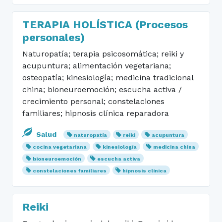
TERAPIA HOLÍSTICA (Procesos
personales)
Naturopatía; terapia psicosomática; reiki y
acupuntura; alimentación vegetariana;
osteopatía; kinesiología; medicina tradicional
china; bioneuroemoción; escucha activa /
crecimiento personal; constelaciones
familiares; hipnosis clínica reparadora
Salud
naturopatía
reiki
acupuntura
cocina vegetariana
kinesiología
medicina china
bioneuroemoción
escucha activa
constelaciones familiares
hipnosis clínica
Reiki