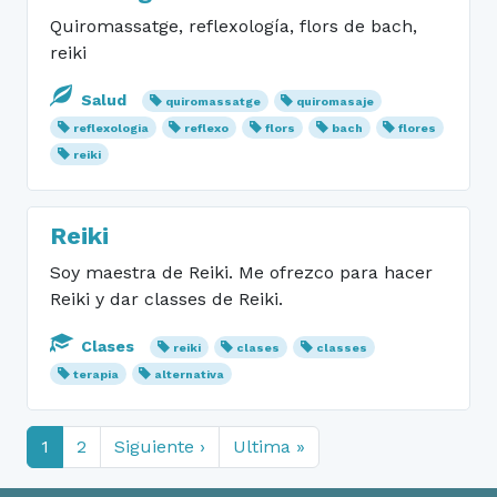
Quiromassatge, reflexología, flors de bach,
reiki
Salud
quiromassatge
quiromasaje
reflexologia
reflexo
flors
bach
flores
reiki
Reiki
Soy maestra de Reiki. Me ofrezco para hacer
Reiki y dar classes de Reiki.
Clases
reiki
clases
classes
terapia
alternativa
1
2
Siguiente ›
Ultima »