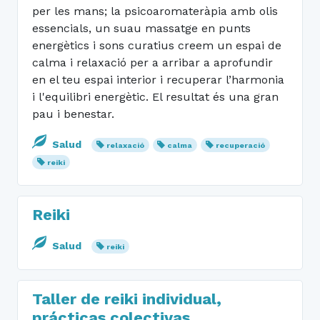
per les mans; la psicoaromateràpia amb olis
essencials, un suau massatge en punts
energètics i sons curatius creem un espai de
calma i relaxació per a arribar a aprofundir
en el teu espai interior i recuperar l’harmonia
i l'equilibri energètic. El resultat és una gran
pau i benestar.
Salud
relaxació
calma
recuperació
reiki
Reiki
Salud
reiki
Taller de reiki individual,
prácticas colectivas