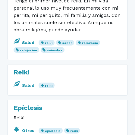
Tengo el primer nivel de reiki. En mi vida
personal lo uso muy frecuentemente con mi
perrita, mi periquito, mi familia y amigos. Con
los animales suele ser efectivo. Aunque no
obra milagros, puede ayudar.
Salud
reiki
sanar
relaxació
relajación
animales
Reiki
Salud
reiki
Epíclesis
Reiki
Otros
epíclesis
reiki