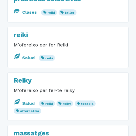
Clases
reiki
taller
reiki
M'ofereixo per fer Reiki
Salud
reiki
Reiky
M'ofereixo per fer-te reiky
Salud
reiki
reiky
terapia
alternativa
massatges