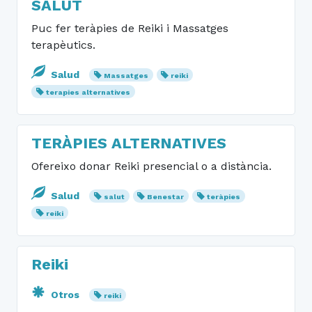
SALUT
Puc fer teràpies de Reiki i Massatges
terapèutics.
Salud
Massatges
reiki
terapies alternatives
TERÀPIES ALTERNATIVES
Ofereixo donar Reiki presencial o a distància.
Salud
salut
Benestar
teràpies
reiki
Reiki
Otros
reiki