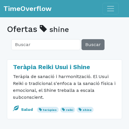
Toggle n
TimeOverflow
Ofertas
shine
Buscar
Teràpia Reiki Usui i Shine
Teràpia de sanació i harmonització. El Usui
Reiki o tradicional s'enfoca a la sanació física i
emocional, el Shine treballa a escala
subconscient.
Salud
teràpies
reiki
shine