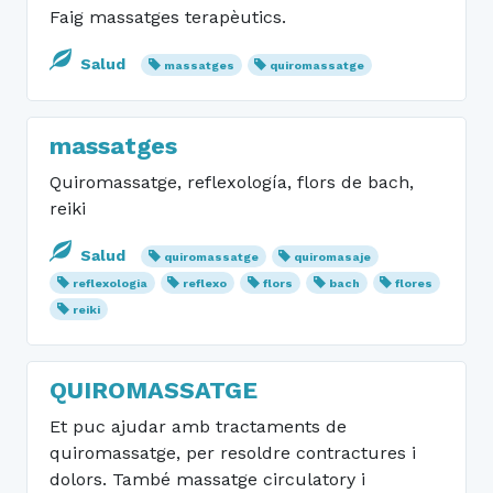
Faig massatges terapèutics.
Salud
massatges
quiromassatge
massatges
Quiromassatge, reflexología, flors de bach,
reiki
Salud
quiromassatge
quiromasaje
reflexologia
reflexo
flors
bach
flores
reiki
QUIROMASSATGE
Et puc ajudar amb tractaments de
quiromassatge, per resoldre contractures i
dolors. També massatge circulatory i