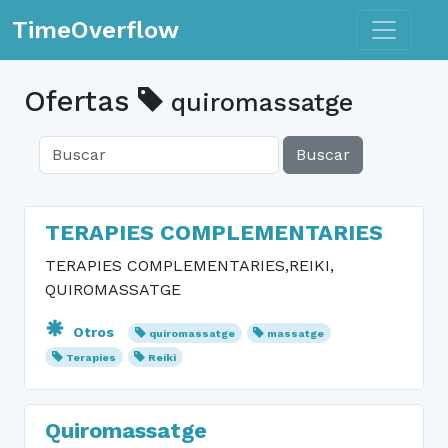
Toggle n
TimeOverflow
Ofertas
quiromassatge
Buscar
TERAPIES COMPLEMENTARIES
TERAPIES COMPLEMENTARIES,REIKI,
QUIROMASSATGE
Otros
quiromassatge
massatge
Terapies
Reiki
Quiromassatge