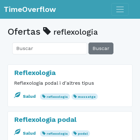
Toggle n
TimeOverflow
Ofertas
reflexologia
Buscar
Reflexologia
Reflexologia podal i d'altres tipus
Salud
reflexologia
massatge
Reflexologia podal
Salud
reflexologia
podal