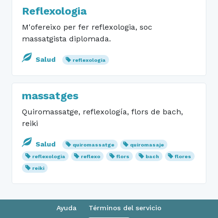
Reflexologia
M'ofereixo per fer reflexologia, soc
massatgista diplomada.
Salud
reflexologia
massatges
Quiromassatge, reflexología, flors de bach,
reiki
Salud
quiromassatge
quiromasaje
reflexologia
reflexo
flors
bach
flores
reiki
Ayuda
Términos del servicio