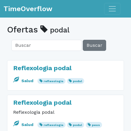
Toggle n
TimeOverflow
Ofertas
podal
Buscar
Reflexologia podal
Salud
reflexologia
podal
Reflexologia podal
Reflexologia podal
Salud
reflexologia
podal
peus