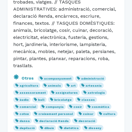
trobades, viatges. // TASQUES
ADMINISTRATIVES: administració, comercial,
declaració Renda, encàrrecs, escriure,
finances, textos. // TASQUES DOMÈSTIQUES:
animals, bricolatge, cosir, cuinar, decoració,
electricitat, electrònica, fusteria, gestions,
hort, jardineria, interiorisme, lampisteria,
mecànica, mobles, netejar, paleta, persianes,
pintar, plantes, planxar, reparacions, roba,
trasllats.
Otros
acompanyament
administració
agricultura
animals
art
artesania
assessorament
assignatures
astrologia
àudio
ball
bricolatge
classes
comercial
companyia
cosir
cosmètica
cotxe
creixement personal
cuinar
cultura
dansa
declaració Renda
decoració
depilació
dibuix
dietètica
disseny