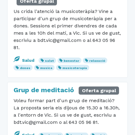
Oferta grupal
Us crida l'atenció la musicoteràpia? Vine a
participar d'un grup de musicoteràpia per a
dones. Sessions el primer divendres de cada
mes a les 10h del matí, a Vic. Si us ve de gust,
escriviu a bdt.vic@gmail.com o al 643 05 96
81.
Salud
salut
benestar
relaxació
dones
musica
musicoterapia
Grup de meditació
Oferta grupal
Voleu formar part d'un grup de meditació?
La proposta seria els dijous de 15.30 a 16.30h,
a l'entorn de Vic. Si us ve de gust, escriviu a
bdt.vic@gmail.com o al 643 05 96 81.