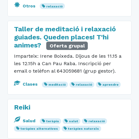
Otros
relaxació
Taller de meditació i relaxació
guiades. Queden places! T'hi
animes?
Oferta grupal
Imparteix: Irene Boixeda. Dijous de les 11.15 a
les 12.15h a Can Pau Raba. Inscripció per
email o telèfon al 643059681 (grup gestor).
Clases
meditació
relaxació
aprendre
Reiki
Salud
teràpia
salut
relaxació
teràpies alternatives
teràpies naturals