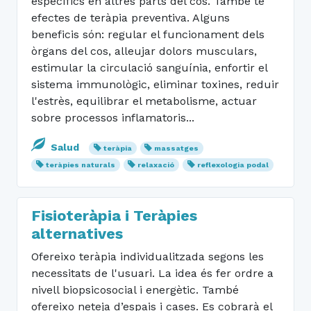
específics en altres parts del cos. També té
efectes de teràpia preventiva. Alguns
beneficis són: regular el funcionament dels
òrgans del cos, alleujar dolors musculars,
estimular la circulació sanguínia, enfortir el
sistema immunològic, eliminar toxines, reduir
l'estrès, equilibrar el metabolisme, actuar
sobre processos inflamatoris...
Salud
teràpia
massatges
teràpies naturals
relaxació
reflexologia podal
Fisioteràpia i Teràpies
alternatives
Ofereixo teràpia individualitzada segons les
necessitats de l'usuari. La idea és fer ordre a
nivell biopsicosocial i energètic. També
ofereixo neteja d’espais i cases. Es cobrarà el