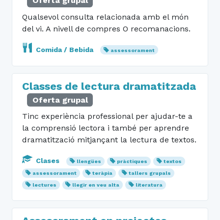
Oferta grupal
Qualsevol consulta relacionada amb el món
del vi. A nivell de compres O recomanacions.
Comida / Bebida
assessorament
Classes de lectura dramatitzada
Oferta grupal
Tinc experiència professional per ajudar-te a
la comprensió lectora i també per aprendre
dramatització mitjançant la lectura de textos.
Clases
llengües
pràctiques
textos
assessorament
teràpia
tallers grupals
lectures
llegir en veu alta
literatura