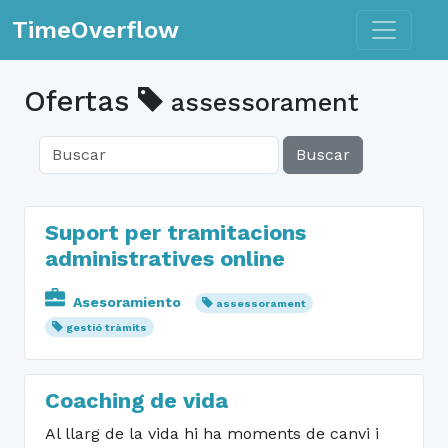
Toggle n
TimeOverflow
Ofertas
assessorament
Buscar
Suport per tramitacions
administratives online
Asesoramiento
assessorament
gestió tràmits
Coaching de vida
Al llarg de la vida hi ha moments de canvi i