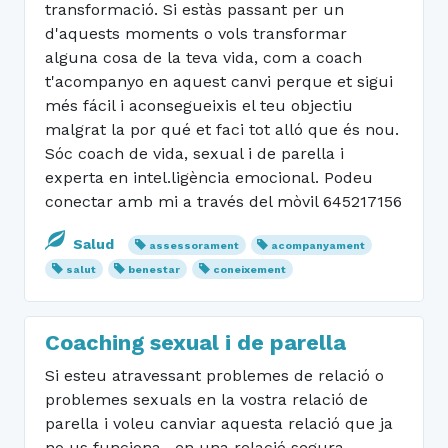
transformació. Si estàs passant per un
d'aquests moments o vols transformar
alguna cosa de la teva vida, com a coach
t'acompanyo en aquest canvi perque et sigui
més fácil i aconsegueixis el teu objectiu
malgrat la por qué et faci tot alló que és nou.
Sóc coach de vida, sexual i de parella i
experta en intel.ligència emocional. Podeu
conectar amb mi a través del mòvil 645217156
Salud
assessorament
acompanyament
salut
benestar
coneixement
Coaching sexual i de parella
Si esteu atravessant problemes de relació o
problemes sexuals en la vostra relació de
parella i voleu canviar aquesta relació que ja
no us funciona , en una relació segura,