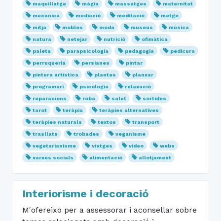
maquillatge
màgia
massatges
maternitat
mecànica
mediació
meditació
metge
mitja
mobles
moda
museus
música
natura
netejar
nutrició
ofimàtica
paleta
parapsicologia
pedagogia
pedicura
perruqueria
persianes
pintar
pintura artística
plantes
planxar
programari
psicologia
relaxació
reparacions
roba
salut
sortides
tarot
teràpia
teràpies alternatives
teràpies naturals
textos
transport
trasllats
trobades
veganisme
vegetarianisme
viatges
vídeo
webs
xarxes socials
alimentació
allotjament
Interiorisme i decoració
M'ofereixo per a assessorar i aconsellar sobre