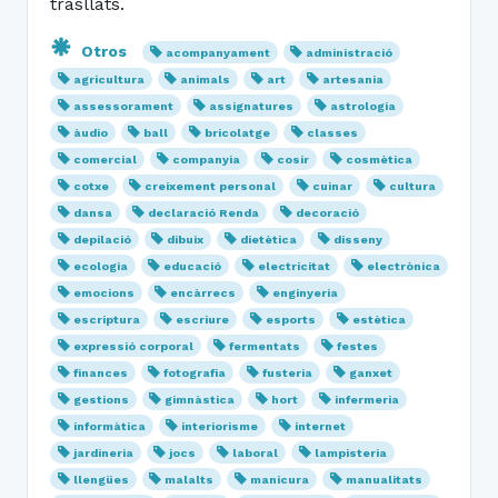
trasllats.
Otros
acompanyament
administració
agricultura
animals
art
artesania
assessorament
assignatures
astrologia
àudio
ball
bricolatge
classes
comercial
companyia
cosir
cosmètica
cotxe
creixement personal
cuinar
cultura
dansa
declaració Renda
decoració
depilació
dibuix
dietètica
disseny
ecologia
educació
electricitat
electrònica
emocions
encàrrecs
enginyeria
escriptura
escriure
esports
estètica
expressió corporal
fermentats
festes
finances
fotografia
fusteria
ganxet
gestions
gimnàstica
hort
infermeria
informàtica
interiorisme
internet
jardineria
jocs
laboral
lampisteria
llengües
malalts
manicura
manualitats