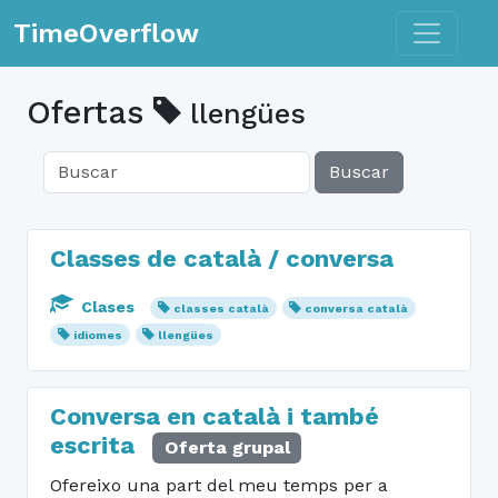
Toggle n
TimeOverflow
Ofertas
llengües
Buscar
Classes de català / conversa
Clases
classes català
conversa català
idiomes
llengües
Conversa en català i també
escrita
Oferta grupal
Ofereixo una part del meu temps per a