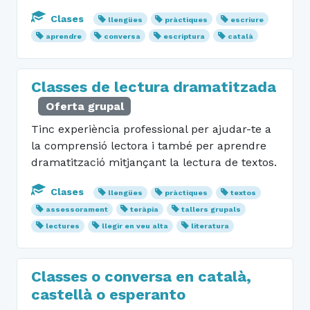
Clases
llengües
pràctiques
escriure
aprendre
conversa
escriptura
català
Classes de lectura dramatitzada
Oferta grupal
Tinc experiència professional per ajudar-te a
la comprensió lectora i també per aprendre
dramatització mitjançant la lectura de textos.
Clases
llengües
pràctiques
textos
assessorament
teràpia
tallers grupals
lectures
llegir en veu alta
literatura
Classes o conversa en català,
castellà o esperanto