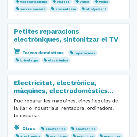
vegetarianisme
viatges
vídeo
webs
xarxes socials
alimentació
allotjament
Petites reparacions
electròniques, sintonitzar el TV
Tareas domésticas
reparacions
bricolatge
electrònica
Electricitat, electrònica,
màquines, electrodomèstics...
Puc reparar les máquines, eines i equips de
la llar o industrials: rentadora, ordinadors,
televisors...
Otros
electrònica
electrónica
electronics
machines
máquinas
màquines