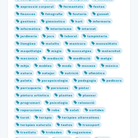
expressió corporal
fermentats
festes
finances
fotografia
fusteria
ganxet
gestions
gimnàstica
hort
infermeria
informàtica
interiorisme
internet
jardineria
jocs
laboral
lampisteria
llengües
malalts
manicura
manualitats
maquillatge
màgia
massatges
maternitat
mecànica
mediació
meditació
metge
mitja
mobles
moda
museus
música
natura
netejar
nutrició
ofimàtica
paleta
parapsicologia
pedagogia
pedicura
perruqueria
persianes
pintar
pintura artística
plantes
planxar
programari
psicologia
relaxació
reparacions
roba
salut
sortides
tarot
teràpia
teràpies alternatives
teràpies naturals
textos
transport
trasllats
trobades
veganisme