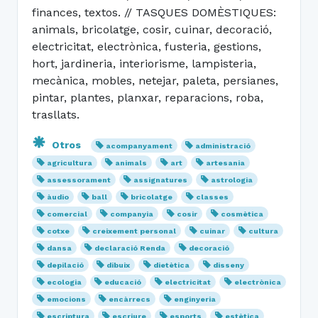
finances, textos. // TASQUES DOMÈSTIQUES:
animals, bricolatge, cosir, cuinar, decoració,
electricitat, electrònica, fusteria, gestions,
hort, jardineria, interiorisme, lampisteria,
mecànica, mobles, netejar, paleta, persianes,
pintar, plantes, planxar, reparacions, roba,
trasllats.
Otros
acompanyament
administració
agricultura
animals
art
artesania
assessorament
assignatures
astrologia
àudio
ball
bricolatge
classes
comercial
companyia
cosir
cosmètica
cotxe
creixement personal
cuinar
cultura
dansa
declaració Renda
decoració
depilació
dibuix
dietètica
disseny
ecologia
educació
electricitat
electrònica
emocions
encàrrecs
enginyeria
escriptura
escriure
esports
estètica