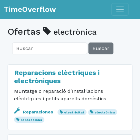
Toggle n
TimeOverflow
Ofertas
electrònica
Buscar
Reparacions elèctriques i
electròniques
Muntatge o reparació d'Instal·lacions
elèctriques i petits aparells domèstics.
Reparaciones
electricitat
electrònica
reparacions