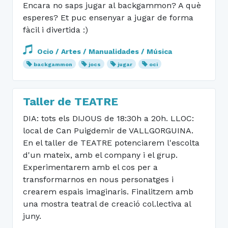
Encara no saps jugar al backgammon? A què
esperes? Et puc ensenyar a jugar de forma
fàcil i divertida :)
Ocio / Artes / Manualidades / Música
backgammon
jocs
jugar
oci
Taller de TEATRE
DIA: tots els DIJOUS de 18:30h a 20h. LLOC:
local de Can Puigdemir de VALLGORGUINA.
En el taller de TEATRE potenciarem l'escolta
d'un mateix, amb el company i el grup.
Experimentarem amb el cos per a
transformarnos en nous personatges i
crearem espais imaginaris. Finalitzem amb
una mostra teatral de creació col.lectiva al
juny.