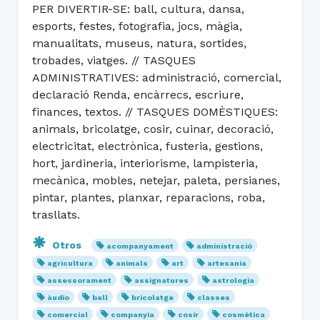
PER DIVERTIR-SE: ball, cultura, dansa,
esports, festes, fotografia, jocs, màgia,
manualitats, museus, natura, sortides,
trobades, viatges. // TASQUES
ADMINISTRATIVES: administració, comercial,
declaració Renda, encàrrecs, escriure,
finances, textos. // TASQUES DOMÈSTIQUES:
animals, bricolatge, cosir, cuinar, decoració,
electricitat, electrònica, fusteria, gestions,
hort, jardineria, interiorisme, lampisteria,
mecànica, mobles, netejar, paleta, persianes,
pintar, plantes, planxar, reparacions, roba,
trasllats.
Otros
acompanyament
administració
agricultura
animals
art
artesania
assessorament
assignatures
astrologia
àudio
ball
bricolatge
classes
comercial
companyia
cosir
cosmètica