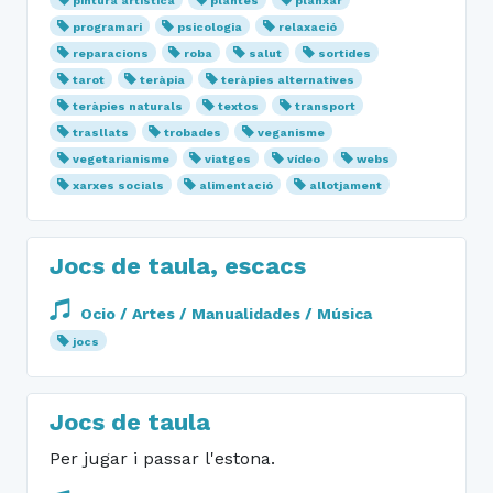
pintura artística
plantes
planxar
programari
psicologia
relaxació
reparacions
roba
salut
sortides
tarot
teràpia
teràpies alternatives
teràpies naturals
textos
transport
trasllats
trobades
veganisme
vegetarianisme
viatges
vídeo
webs
xarxes socials
alimentació
allotjament
Jocs de taula, escacs
Ocio / Artes / Manualidades / Música
jocs
Jocs de taula
Per jugar i passar l'estona.