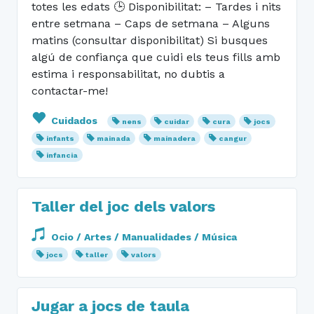
totes les edats 🕒 Disponibilitat: – Tardes i nits
entre setmana – Caps de setmana – Alguns
matins (consultar disponibilitat) Si busques
algú de confiança que cuidi els teus fills amb
estima i responsabilitat, no dubtis a
contactar-me!
Cuidados
nens
cuidar
cura
jocs
infants
mainada
mainadera
cangur
infancia
Taller del joc dels valors
Ocio / Artes / Manualidades / Música
jocs
taller
valors
Jugar a jocs de taula