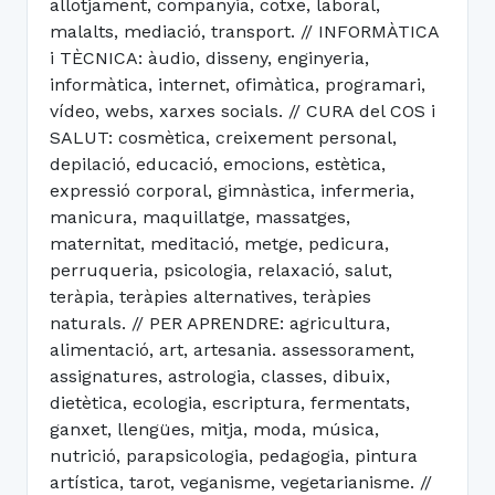
allotjament, companyia, cotxe, laboral,
malalts, mediació, transport. // INFORMÀTICA
i TÈCNICA: àudio, disseny, enginyeria,
informàtica, internet, ofimàtica, programari,
vídeo, webs, xarxes socials. // CURA del COS i
SALUT: cosmètica, creixement personal,
depilació, educació, emocions, estètica,
expressió corporal, gimnàstica, infermeria,
manicura, maquillatge, massatges,
maternitat, meditació, metge, pedicura,
perruqueria, psicologia, relaxació, salut,
teràpia, teràpies alternatives, teràpies
naturals. // PER APRENDRE: agricultura,
alimentació, art, artesania. assessorament,
assignatures, astrologia, classes, dibuix,
dietètica, ecologia, escriptura, fermentats,
ganxet, llengües, mitja, moda, música,
nutrició, parapsicologia, pedagogia, pintura
artística, tarot, veganisme, vegetarianisme. //