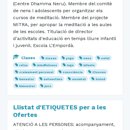
(Centre Dhamma Neru). Membre del comitè
de nens i adolescents per organitzar els
cursos de meditació. Membre del projecte
MITRA, per apropar la meditació a les aules
de les escoles. Titulació de director
d'activitats d'educació en temps lliure infantil
i juvenil. Escola L'Empordà.
Clases
clases
yoga
nens
salut
relax
mindfulness
ioga
infants
creixement personal
consciència
Classes
benestar
autoestima
ansietat
Salud
bienestar
jocs
Llistat d'ETIQUETES per a les
Ofertes
ATENCIÓ A LES PERSONES: acompanyament,