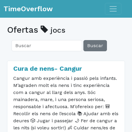
Toggle n
TimeOverflow
Ofertas
jocs
Buscar
Cura de nens- Cangur
Cangur amb experiència i passió pels infants.
M’agraden molt els nens i tinc experiència
com a cangur al llarg dels anys. Sóc
mainadera, mare, i una persona seriosa,
responsable i afectuosa. M’ofereixo per: 🎒
Recollir els nens de l’escola 📚 Ajudar amb els
deures 🎲 Jugar i passejar 🌙 Fer de cangur a
les nits (si voleu sortir!) 👶 Cuidar nens/es de