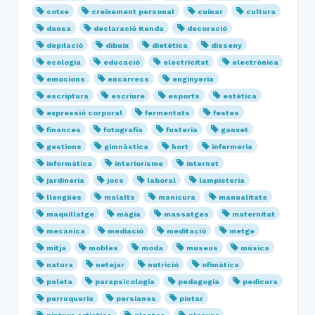
cotxe
creixement personal
cuinar
cultura
dansa
declaració Renda
decoració
depilació
dibuix
dietètica
disseny
ecologia
educació
electricitat
electrònica
emocions
encàrrecs
enginyeria
escriptura
escriure
esports
estètica
expressió corporal
fermentats
festes
finances
fotografia
fusteria
ganxet
gestions
gimnàstica
hort
infermeria
informàtica
interiorisme
internet
jardineria
jocs
laboral
lampisteria
llengües
malalts
manicura
manualitats
maquillatge
màgia
massatges
maternitat
mecànica
mediació
meditació
metge
mitja
mobles
moda
museus
música
natura
netejar
nutrició
ofimàtica
paleta
parapsicologia
pedagogia
pedicura
perruqueria
persianes
pintar