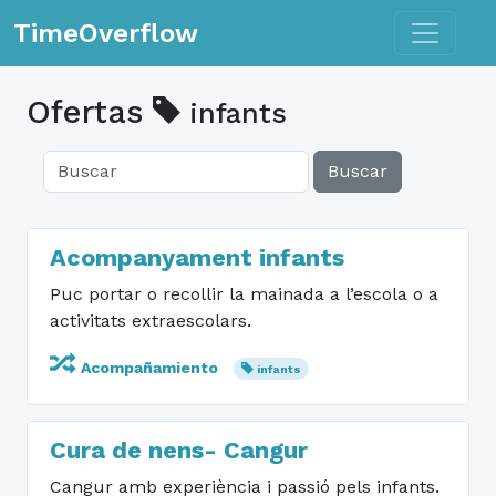
Toggle n
TimeOverflow
Ofertas
infants
Buscar
Acompanyament infants
Puc portar o recollir la mainada a l’escola o a
activitats extraescolars.
Acompañamiento
infants
Cura de nens- Cangur
Cangur amb experiència i passió pels infants.