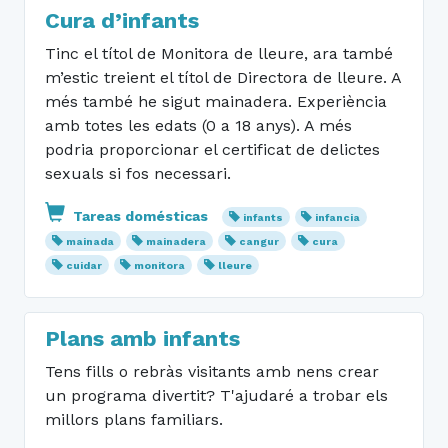
Cura d’infants
Tinc el títol de Monitora de lleure, ara també
m’estic treient el títol de Directora de lleure. A
més també he sigut mainadera. Experiència
amb totes les edats (0 a 18 anys). A més
podria proporcionar el certificat de delictes
sexuals si fos necessari.
Tareas domésticas
infants
infancia
mainada
mainadera
cangur
cura
cuidar
monitora
lleure
Plans amb infants
Tens fills o rebràs visitants amb nens crear
un programa divertit? T'ajudaré a trobar els
millors plans familiars.