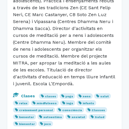
adolescents). Pràctica i ensenyaments rebuts
a través de les tradicions Zen (CE Sant Felip
Neri, CE Marc Castanyer, CB Soto Zen Luz
Serena) i Vipassana (Centres Dhamma Neru i
Dhamma Sacca). Director d'activitats en
cursos de meditació per a nens i adolescents
(Centre Dhamma Neru). Membre del comitè
de nens i adolescents per organitzar els
cursos de meditació. Membre del projecte
MITRA, per apropar la meditació a les aules
de les escoles. Titulació de director
d'activitats d'educació en temps lliure infantil
i juvenil. Escola L'Empordà.
Clases
clases
yoga
nens
salut
relax
mindfulness
ioga
infants
creixement personal
consciència
Classes
benestar
autoestima
ansietat
Salud
bienestar
jocs