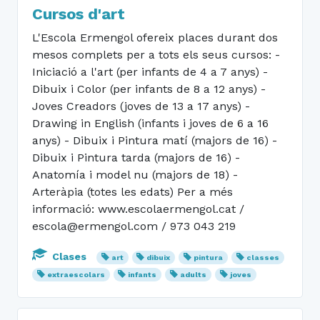
Cursos d'art
L'Escola Ermengol ofereix places durant dos
mesos complets per a tots els seus cursos: -
Iniciació a l'art (per infants de 4 a 7 anys) -
Dibuix i Color (per infants de 8 a 12 anys) -
Joves Creadors (joves de 13 a 17 anys) -
Drawing in English (infants i joves de 6 a 16
anys) - Dibuix i Pintura matí (majors de 16) -
Dibuix i Pintura tarda (majors de 16) -
Anatomía i model nu (majors de 18) -
Arteràpia (totes les edats) Per a més
informació: www.escolaermengol.cat /
escola@ermengol.com / 973 043 219
Clases
art
dibuix
pintura
classes
extraescolars
infants
adults
joves