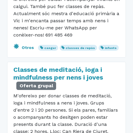
calgui. També puc fer classes de repàs.
Actualment sóc mestra d'educació primària a
Vic i m'encanta passar temps amb nens i
nenes! Escriu-me per WhatsApp per
conèixer-nos! 691 485 469
Otros
cangur
classes de repàs
infants
Classes de meditació, ioga i
mindfulness per nens i joves
Oferta grupal
M'ofereixo per donar classes de meditació,
ioga i mindfulness a nens i joves. Grups
d'entre 2 i 20 persones. Si els pares, familiars
o acompanyants ho desitgen poden estar
presents durant la classe. Duració d'una
classe: 2 hores. Lloc: Can Riera de Ciuret.