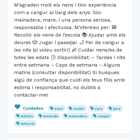
M’agraden molt els nens i tinc experiència
com a cangur al llarg dels anys. Sóc
mainadera, mare, i una persona seriosa,
responsable i afectuosa. M’ofereixo per: 🎒
Recollir els nens de l’escola 📚 Ajudar amb els
deures 🎲 Jugar i passejar 🌙 Fer de cangur a
les nits (si voleu sortir!) 👶 Cuidar nens/es de
totes les edats 🕒 Disponibilitat: – Tardes i nits
entre setmana – Caps de setmana – Alguns
matins (consultar disponibilitat) Si busques
algú de confiança que cuidi els teus fills amb
estima i responsabilitat, no dubtis a
contactar-me!
Cuidados
nens
cuidar
cura
jocs
infants
mainada
mainadera
cangur
infancia