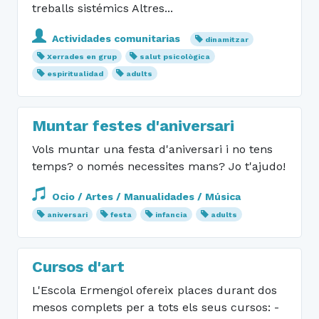
treballs sistémics Altres...
Actividades comunitarias
dinamitzar
Xerrades en grup
salut psicològica
espiritualidad
adults
Muntar festes d'aniversari
Vols muntar una festa d'aniversari i no tens
temps? o només necessites mans? Jo t'ajudo!
Ocio / Artes / Manualidades / Música
aniversari
festa
infancia
adults
Cursos d'art
L'Escola Ermengol ofereix places durant dos
mesos complets per a tots els seus cursos: -