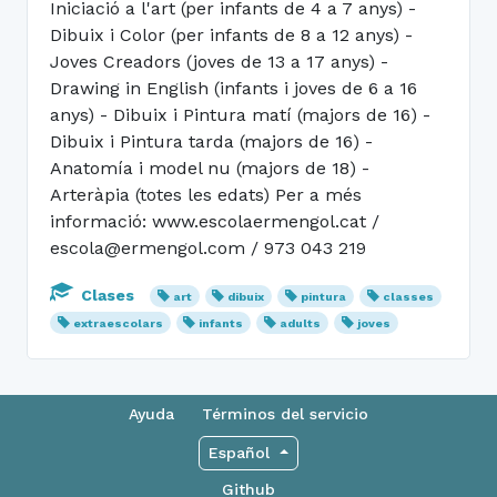
Iniciació a l'art (per infants de 4 a 7 anys) -
Dibuix i Color (per infants de 8 a 12 anys) -
Joves Creadors (joves de 13 a 17 anys) -
Drawing in English (infants i joves de 6 a 16
anys) - Dibuix i Pintura matí (majors de 16) -
Dibuix i Pintura tarda (majors de 16) -
Anatomía i model nu (majors de 18) -
Arteràpia (totes les edats) Per a més
informació: www.escolaermengol.cat /
escola@ermengol.com / 973 043 219
Clases
art
dibuix
pintura
classes
extraescolars
infants
adults
joves
Ayuda
Términos del servicio
Español
Github