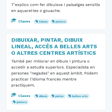
T'explico com fer dibuixos i paisatges senzills
en aquarel·les o gouache.
Clases
Dibuix
pintura
DIBUIXAR, PINTAR, DIBUIX
LINEAL, ACCÉS A BELLES ARTS
O ALTRES CENTRES ARTÍSTICS
També per millorar en dibuix i pintura o
accedir a estudis superiors. Especialista en
persones "negades" en aquest àmbit. Podem
practicar l'idioma francès mentre
practiquem.
Clases
dibuix
pintar
belles arts
pintura