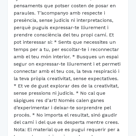
pensaments que potser costen de posar en
paraules. T’acompanyo amb respecte i
presència, sense judicis ni interpretacions,
perquè puguis expressar-te lliurement i
prendre consciència del teu propi camí. Et
pot interessar si: * Sents que necessites un
temps per a tu, per escoltar-te i reconnectar
amb el teu món interior. * Busques un espai
segur on expressar-te lliurement i et permeti
connectar amb el teu cos, la teva respiració i
la teva pròpia creativitat, sense expectatives.
* Et ve de gust explorar des de la creativitat,
sense pressions ni judicis. * No cal que
sàpigues res d'art! Només calen ganes
d’experimentar i deixar-te sorprendre pel
procés. * No importa el resultat, sinó gaudir
del camí i del que es desperta mentre crees.
Nota: El material que es pugui requerir per a