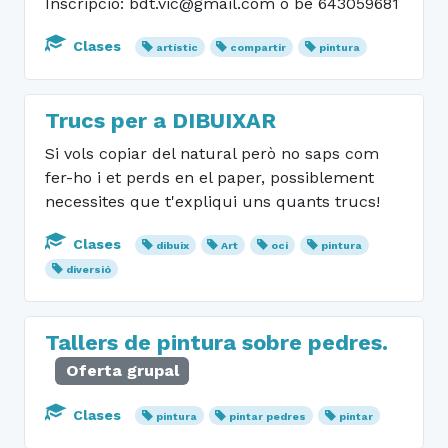
Inscripció: bdt.vic@gmail.com o bé 643059681
Clases
artístic
compartir
pintura
Trucs per a DIBUIXAR
Si vols copiar del natural però no saps com
fer-ho i et perds en el paper, possiblement
necessites que t'expliqui uns quants trucs!
Clases
dibuix
Art
oci
pintura
diversió
Tallers de pintura sobre pedres.
Oferta grupal
Clases
pintura
pintar pedres
pintar