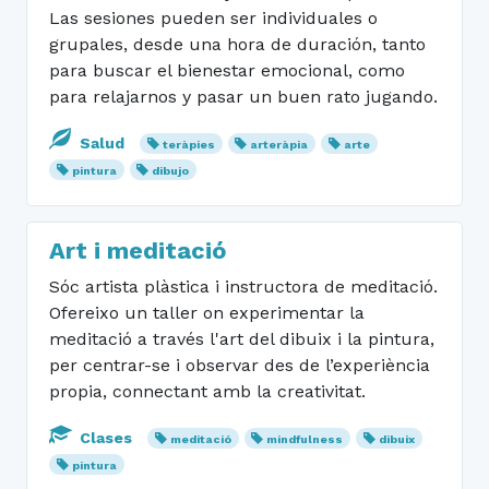
Las sesiones pueden ser individuales o
grupales, desde una hora de duración, tanto
para buscar el bienestar emocional, como
para relajarnos y pasar un buen rato jugando.
Salud
teràpies
arteràpia
arte
pintura
dibujo
Art i meditació
Sóc artista plàstica i instructora de meditació.
Ofereixo un taller on experimentar la
meditació a través l'art del dibuix i la pintura,
per centrar-se i observar des de l’experiència
propia, connectant amb la creativitat.
Clases
meditació
mindfulness
dibuix
pintura