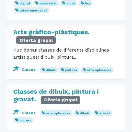
digital
geometría
color
luz
talentopersonal
Arts gràfico-plàstiques.
Oferta grupal
Puc donar classes de diferents disciplines
artístiques: dibuix, pintura...
Clases
dibuix
pintura
arts aplicades
Classes de dibuix, pintura i
gravat.
Oferta grupal
Clases
arts aplicades
dibuix
gravat
pintura