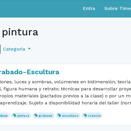
Entra
Sobre Tim
 pintura
Categoría
Grabado-Escultura
nes, luces y sombras, volúmenes en bidimensión, teoría de
l, figura humana y retrato; técnicas para desarrollar proy
ropios materiales (pactados previos a la clase) o por un m
rendizaje. Sujeto a disponibilidad horaria del taller (no
ibuix
pintura
grabado
escultura
creacio