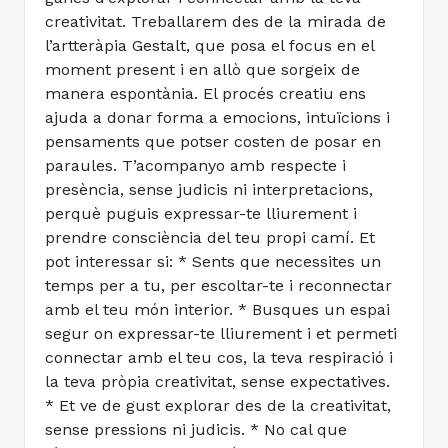
creativitat. Treballarem des de la mirada de
l’artteràpia Gestalt, que posa el focus en el
moment present i en allò que sorgeix de
manera espontània. El procés creatiu ens
ajuda a donar forma a emocions, intuïcions i
pensaments que potser costen de posar en
paraules. T’acompanyo amb respecte i
presència, sense judicis ni interpretacions,
perquè puguis expressar-te lliurement i
prendre consciència del teu propi camí. Et
pot interessar si: * Sents que necessites un
temps per a tu, per escoltar-te i reconnectar
amb el teu món interior. * Busques un espai
segur on expressar-te lliurement i et permeti
connectar amb el teu cos, la teva respiració i
la teva pròpia creativitat, sense expectatives.
* Et ve de gust explorar des de la creativitat,
sense pressions ni judicis. * No cal que