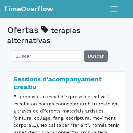
Toggle n
TimeOverflow
Ofertas
terapias
alternativas
Buscar
Sessions d'acompanyament
creatiu
Et proposo un espai d’expressió creativa i
escolta on podràs connectar amb tu mateix/a
a través de diferents materials artístics
(pintura, collage, fang, escriptura, moviment
corporal...). No cal saber “fer art”, només tenir
ganes d’explorar i connectar amb la teva