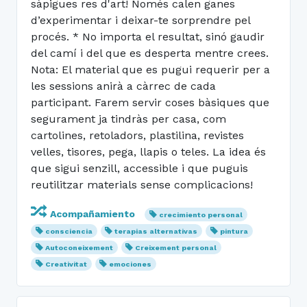
sàpigues res d'art! Només calen ganes
d’experimentar i deixar-te sorprendre pel
procés. * No importa el resultat, sinó gaudir
del camí i del que es desperta mentre crees.
Nota: El material que es pugui requerir per a
les sessions anirà a càrrec de cada
participant. Farem servir coses bàsiques que
segurament ja tindràs per casa, com
cartolines, retoladors, plastilina, revistes
velles, tisores, pega, llapis o teles. La idea és
que sigui senzill, accessible i que puguis
reutilitzar materials sense complicacions!
Acompañamiento
crecimiento personal
consciencia
terapias alternativas
pintura
Autoconeixement
Creixement personal
Creativitat
emociones