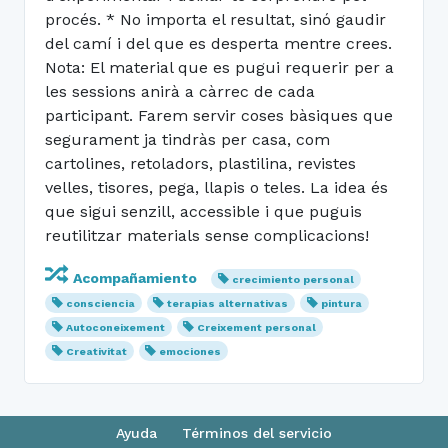
procés. * No importa el resultat, sinó gaudir
del camí i del que es desperta mentre crees.
Nota: El material que es pugui requerir per a
les sessions anirà a càrrec de cada
participant. Farem servir coses bàsiques que
segurament ja tindràs per casa, com
cartolines, retoladors, plastilina, revistes
velles, tisores, pega, llapis o teles. La idea és
que sigui senzill, accessible i que puguis
reutilitzar materials sense complicacions!
Acompañamiento
crecimiento personal
consciencia
terapias alternativas
pintura
Autoconeixement
Creixement personal
Creativitat
emociones
Ayuda
Términos del servicio