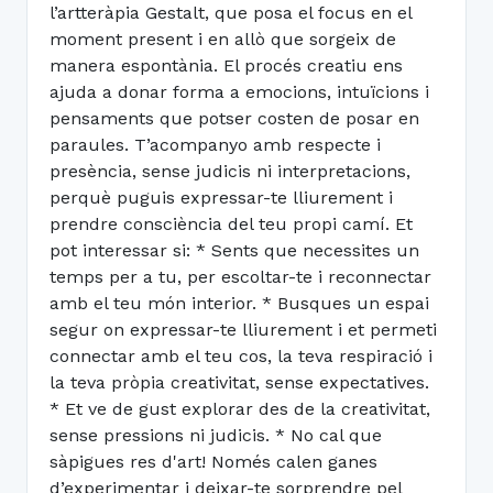
l’artteràpia Gestalt, que posa el focus en el
moment present i en allò que sorgeix de
manera espontània. El procés creatiu ens
ajuda a donar forma a emocions, intuïcions i
pensaments que potser costen de posar en
paraules. T’acompanyo amb respecte i
presència, sense judicis ni interpretacions,
perquè puguis expressar-te lliurement i
prendre consciència del teu propi camí. Et
pot interessar si: * Sents que necessites un
temps per a tu, per escoltar-te i reconnectar
amb el teu món interior. * Busques un espai
segur on expressar-te lliurement i et permeti
connectar amb el teu cos, la teva respiració i
la teva pròpia creativitat, sense expectatives.
* Et ve de gust explorar des de la creativitat,
sense pressions ni judicis. * No cal que
sàpigues res d'art! Només calen ganes
d’experimentar i deixar-te sorprendre pel