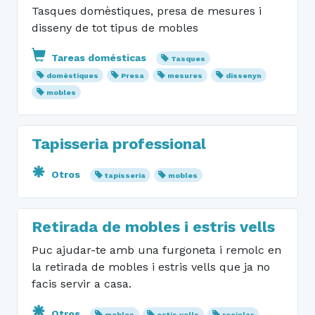
Tasques domèstiques, presa de mesures i
disseny de tot tipus de mobles
Tareas domésticas
Tasques
domèstiques
Presa
mesures
dissenyn
mobles
Tapisseria professional
Otros
tapisseria
mobles
Retirada de mobles i estris vells
Puc ajudar-te amb una furgoneta i remolc en
la retirada de mobles i estris vells que ja no
facis servir a casa.
Otros
mobles
estis vells
reciclar