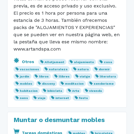
previa, es de acceso privado y uso exclusivo.
El precio es 1 hora por persona para una
estancia de 3 horas. También ofrecemos
packs de "ALOJAMIENTOS Y EXPERIENCIAS"
que se pueden ver en nuestra página web, en
la pestaña que lleva ese mismo nombre:
www.artandspa.com
Otros
Allotjament
alojamiento
casa
vacaciones
naturaleza
natura
dormir
jardín
libros
llibres
viatge
literatura
mobles
disseny
meditacion
senderisme
habitacion
bibicleta
Arte
vivenda
nens
viaje
internet
festa
Muntar o desmuntar mobles
Tareas domésticas
mobles
bricolatge