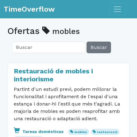
Toggle n
TimeOverflow
Ofertas
mobles
Buscar
Restauració de mobles i
interiorisme
Partint d'un estudi previ, podem millorar la
funcionalitat i aprofitament de l'espai d'una
estança i donar-hi l'estil que més t'agradi. La
majoria de mobles es poden reaprofitar amb
una restauració o adaptació adient.
Tareas domésticas
mobles
restauració