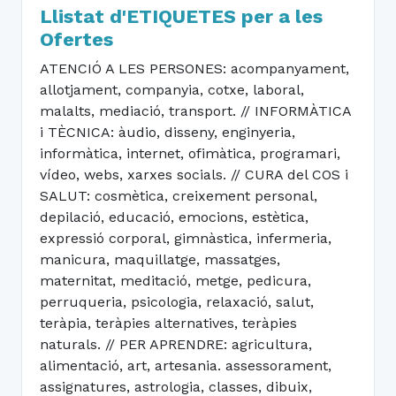
Llistat d'ETIQUETES per a les
Ofertes
ATENCIÓ A LES PERSONES: acompanyament,
allotjament, companyia, cotxe, laboral,
malalts, mediació, transport. // INFORMÀTICA
i TÈCNICA: àudio, disseny, enginyeria,
informàtica, internet, ofimàtica, programari,
vídeo, webs, xarxes socials. // CURA del COS i
SALUT: cosmètica, creixement personal,
depilació, educació, emocions, estètica,
expressió corporal, gimnàstica, infermeria,
manicura, maquillatge, massatges,
maternitat, meditació, metge, pedicura,
perruqueria, psicologia, relaxació, salut,
teràpia, teràpies alternatives, teràpies
naturals. // PER APRENDRE: agricultura,
alimentació, art, artesania. assessorament,
assignatures, astrologia, classes, dibuix,