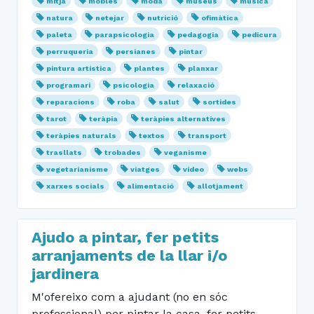
mitja
mobles
moda
museus
música
natura
netejar
nutrició
ofimàtica
paleta
parapsicologia
pedagogia
pedicura
perruqueria
persianes
pintar
pintura artística
plantes
planxar
programari
psicologia
relaxació
reparacions
roba
salut
sortides
tarot
teràpia
teràpies alternatives
teràpies naturals
textos
transport
trasllats
trobades
veganisme
vegetarianisme
viatges
vídeo
webs
xarxes socials
alimentació
allotjament
Ajudo a pintar, fer petits
arranjaments de la llar i/o
jardinera
M'ofereixo com a ajudant (no en sóc
professional) per pintar la casa, fer petits