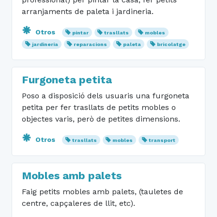
arranjaments de paleta i jardineria.
Otros
pintar
trasllats
mobles
jardineria
reparacions
paleta
bricolatge
Furgoneta petita
Poso a disposició dels usuaris una furgoneta
petita per fer trasllats de petits mobles o
objectes varis, però de petites dimensions.
Otros
trasllats
mobles
transport
Mobles amb palets
Faig petits mobles amb palets, (tauletes de
centre, capçaleres de llit, etc).