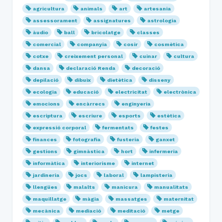
agricultura
animals
art
artesania
assessorament
assignatures
astrologia
àudio
ball
bricolatge
classes
comercial
companyia
cosir
cosmètica
cotxe
creixement personal
cuinar
cultura
dansa
declaració Renda
decoració
depilació
dibuix
dietètica
disseny
ecologia
educació
electricitat
electrònica
emocions
encàrrecs
enginyeria
escriptura
escriure
esports
estètica
expressió corporal
fermentats
festes
finances
fotografia
fusteria
ganxet
gestions
gimnàstica
hort
infermeria
informàtica
interiorisme
internet
jardineria
jocs
laboral
lampisteria
llengües
malalts
manicura
manualitats
maquillatge
màgia
massatges
maternitat
mecànica
mediació
meditació
metge