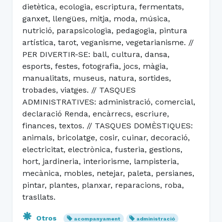
dietètica, ecologia, escriptura, fermentats,
ganxet, llengües, mitja, moda, música,
nutrició, parapsicologia, pedagogia, pintura
artística, tarot, veganisme, vegetarianisme. //
PER DIVERTIR-SE: ball, cultura, dansa,
esports, festes, fotografia, jocs, màgia,
manualitats, museus, natura, sortides,
trobades, viatges. // TASQUES
ADMINISTRATIVES: administració, comercial,
declaració Renda, encàrrecs, escriure,
finances, textos. // TASQUES DOMÈSTIQUES:
animals, bricolatge, cosir, cuinar, decoració,
electricitat, electrònica, fusteria, gestions,
hort, jardineria, interiorisme, lampisteria,
mecànica, mobles, netejar, paleta, persianes,
pintar, plantes, planxar, reparacions, roba,
trasllats.
Otros
acompanyament
administració