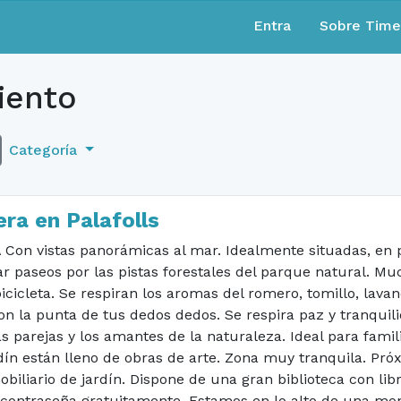
Entra
Sobre Tim
iento
Categoría
ra en Palafolls
 vistas panorámicas al mar. Idealmente situadas, en p
aseos por las pistas forestales del parque natural. Mucho
cicleta. Se respiran los aromas del romero, tomillo, lavan
on la punta de tus dedos dedos. Se respira paz y tranquilida
s parejas y los amantes de la naturaleza. Ideal para famil
rdín están lleno de obras de arte. Zona muy tranquila. Pró
iliario de jardín. Dispone de una gran biblioteca con lib
la contraseña gratuitamente. Estamos en lo alto de una m