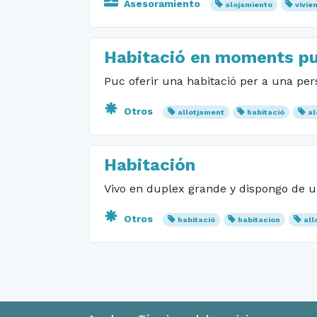
Asesoramiento
alojamiento
vivie
Habitació en moments pu
Puc oferir una habitació per a una pe
Otros
allotjament
habitació
al
Habitación
Vivo en duplex grande y dispongo de u
Otros
habitació
habitacion
all