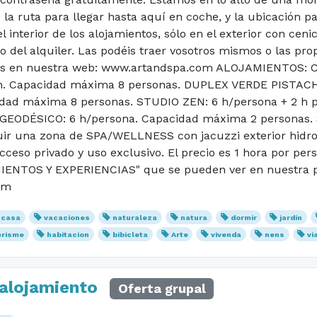
 la ruta para llegar hasta aquí en coche, y la ubicación p
interior de los alojamientos, sólo en el exterior con ceni
cio del alquiler. Las podéis traer vosotros mismos o las
fotos en nuestra web: www.artandspa.com ALOJAMIENTOS:
 2 h. Capacidad máxima 8 personas. DUPLEX VERDE PISTACH
cidad máxima 8 personas. STUDIO ZEN: 6 h/persona + 2 h pe
ODÉSICO: 6 h/persona. Capacidad máxima 2 personas. Se
ir una zona de SPA/WELLNESS con jacuzzi exterior hidrom
cceso privado y uso exclusivo. El precio es 1 hora por per
ENTOS Y EXPERIENCIAS" que se pueden ver en nuestra pá
om
casa
vacaciones
naturaleza
natura
dormir
jardín
erisme
habitacion
bibicleta
Arte
vivenda
nens
vi
 alojamiento
Oferta grupal