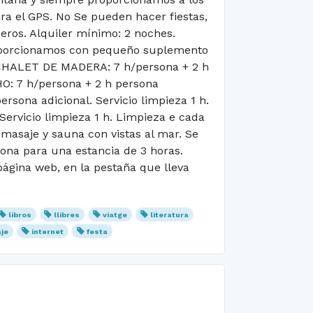
ara el GPS. No Se pueden hacer fiestas,
ceros. Alquiler mínimo: 2 noches.
 proporcionamos con pequeño suplemento
 CHALET DE MADERA: 7 h/persona + 2 h
O: 7 h/persona + 2 h persona
rsona adicional. Servicio limpieza 1 h.
rvicio limpieza 1 h. Limpieza e cada
asaje y sauna con vistas al mar. Se
sona para una estancia de 3 horas.
gina web, en la pestaña que lleva
libros
llibres
viatge
literatura
aje
internet
festa