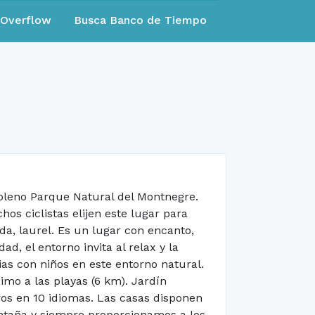
eOverflow
Busca Banco de Tiempo
leno Parque Natural del Montnegre.
s ciclistas elijen este lugar para
da, laurel. Es un lugar con encanto,
d, el entorno invita al relax y la
ias con niños en este entorno natural.
ximo a las playas (6 km). Jardín
ros en 10 idiomas. Las casas disponen
ontaña y siempre proporcionamos a los