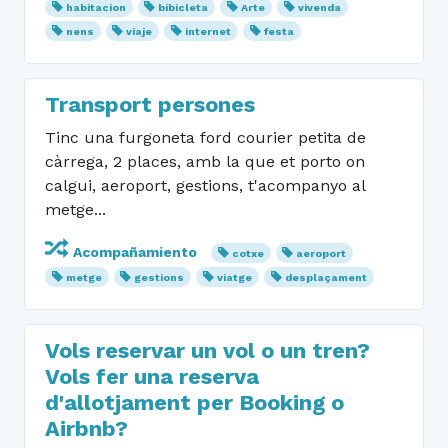
habitacion
bibicleta
Arte
vivenda
nens
viaje
internet
festa
Transport persones
Tinc una furgoneta ford courier petita de
càrrega, 2 places, amb la que et porto on
calgui, aeroport, gestions, t'acompanyo al
metge...
Acompañamiento
cotxe
aeroport
metge
gestions
viatge
desplaçament
Vols reservar un vol o un tren?
Vols fer una reserva
d'allotjament per Booking o
Airbnb?