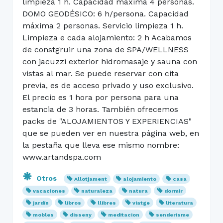
limpieza 1 h. Capacidad máxima 4 personas.
DOMO GEODÉSICO: 6 h/persona. Capacidad
máxima 2 personas. Servicio limpieza 1 h.
Limpieza e cada alojamiento: 2 h Acabamos
de constgruir una zona de SPA/WELLNESS
con jacuzzi exterior hidromasaje y sauna con
vistas al mar. Se puede reservar con cita
previa, es de acceso privado y uso exclusivo.
El precio es 1 hora por persona para una
estancia de 3 horas. También ofrecemos
packs de "ALOJAMIENTOS Y EXPERIENCIAS"
que se pueden ver en nuestra página web, en
la pestaña que lleva ese mismo nombre:
www.artandspa.com
Otros
Allotjament
alojamiento
casa
vacaciones
naturaleza
natura
dormir
jardín
libros
llibres
viatge
literatura
mobles
disseny
meditacion
senderisme