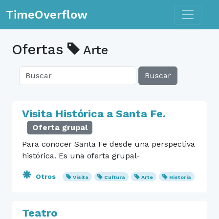
Toggle n
TimeOverflow
Ofertas
Arte
Buscar
Visita Histórica a Santa Fe.
Oferta grupal
Para conocer Santa Fe desde una perspectiva
histórica. Es una oferta grupal-
Otros
Visita
Cultura
Arte
Historia
Teatro