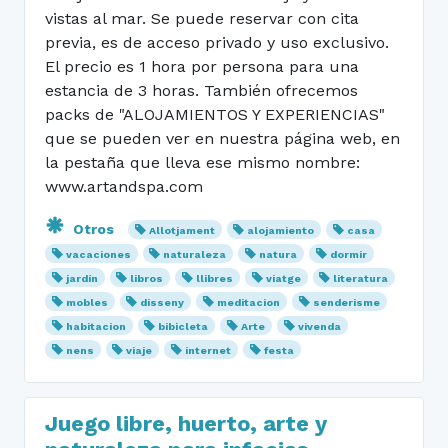
vistas al mar. Se puede reservar con cita
previa, es de acceso privado y uso exclusivo.
El precio es 1 hora por persona para una
estancia de 3 horas. También ofrecemos
packs de "ALOJAMIENTOS Y EXPERIENCIAS"
que se pueden ver en nuestra página web, en
la pestaña que lleva ese mismo nombre:
www.artandspa.com
Otros
Allotjament
alojamiento
casa
vacaciones
naturaleza
natura
dormir
jardín
libros
llibres
viatge
literatura
mobles
disseny
meditacion
senderisme
habitacion
bibicleta
Arte
vivenda
nens
viaje
internet
festa
Juego libre, huerto, arte y