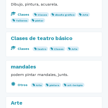
Dibujo, pintura, acuarela.
Clases
Clases
diseño gráfico
Arte
Talleres
pintar
Clases de teatro básico
Clases
teatro
Clases
Arte
mandales
podem pintar mandales, junts.
Otros
Arte
pintura
art-teràpia
Arte