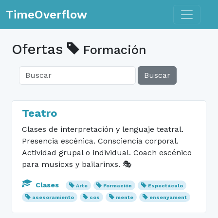
Toggle n
TimeOverflow
Ofertas
Formación
Buscar
Teatro
Clases de interpretación y lenguaje teatral.
Presencia escénica. Consciencia corporal.
Actividad grupal o individual. Coach escénico
para musicxs y bailarinxs. 🎭
Clases
Arte
Formación
Espectáculo
asesoramiento
cos
mente
ensenyament