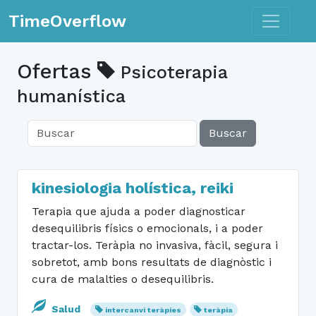
Toggle n
TimeOverflow
Ofertas
Psicoterapia
humanística
Buscar
kinesiologia holística, reiki
Terapia que ajuda a poder diagnosticar
desequilibris físics o emocionals, i a poder
tractar-los. Teràpia no invasiva, fàcil, segura i
sobretot, amb bons resultats de diagnòstic i
cura de malalties o desequilibris.
Salud
intercanvi teràpies
teràpia