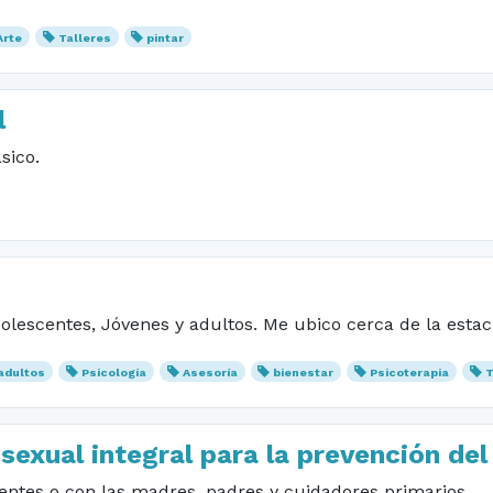
Arte
Talleres
pintar
l
sico.
dolescentes, Jóvenes y adultos. Me ubico cerca de la estac
adultos
Psicología
Asesoría
bienestar
Psicoterapia
T
sexual integral para la prevención del 
centes o con las madres, padres y cuidadores primarios.