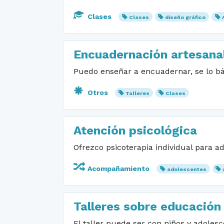
Clases
Clases
diseño gráfico
Encuadernación artesana
Puedo enseñar a encuadernar, se lo bá
Otros
Talleres
Clases
Atención psicológica
Ofrezco psicoterapia individual para a
Acompañamiento
adolescentes
Talleres sobre educación 
El taller puede ser con niños y adoles