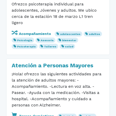
Ofrezco psicoterapia individual para
adolescentes, Jóvenes y adultos. Me ubico
cerca de la estación 18 de marzo L1 tren
ligero
Acompañamiento
adolescentes
adultos
Psicología
Asesoría
bienestar
Psicoterapia
Talleres
salud
Atención a Personas Mayores
¡Hola! ofrezco las siguientes actividades para
la atención de adultos mayores: -
Acompañamiento. -Lectura en voz alta. -
Pasear. -Ayuda con la medicación. -Visitas a
hospital. -Acompañamiento y cuidado a
personas con Alzheimer.