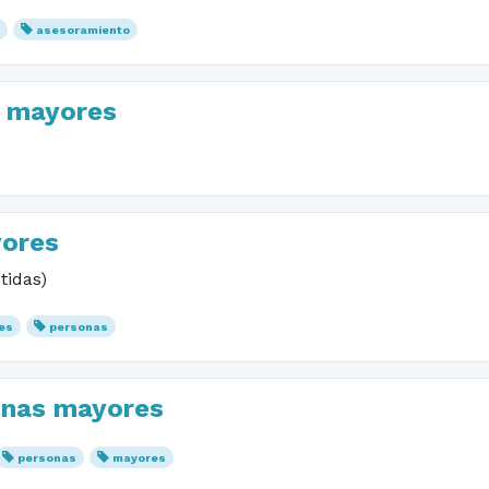
a
asesoramiento
s mayores
yores
tidas)
es
personas
nas mayores
personas
mayores