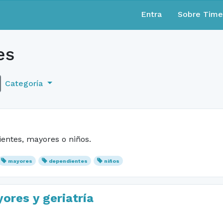
Entra
Sobre Tim
es
Categoría
ntes, mayores o niños.
mayores
dependientes
niños
res y geriatría