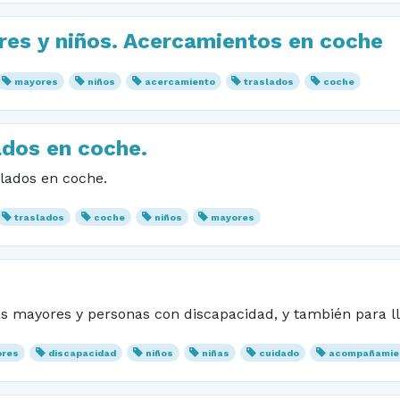
s y niños. Acercamientos en coche
mayores
niños
acercamiento
traslados
coche
dos en coche.
lados en coche.
traslados
coche
niños
mayores
 mayores y personas con discapacidad, y también para llev
ores
discapacidad
niños
niñas
cuidado
acompañamie