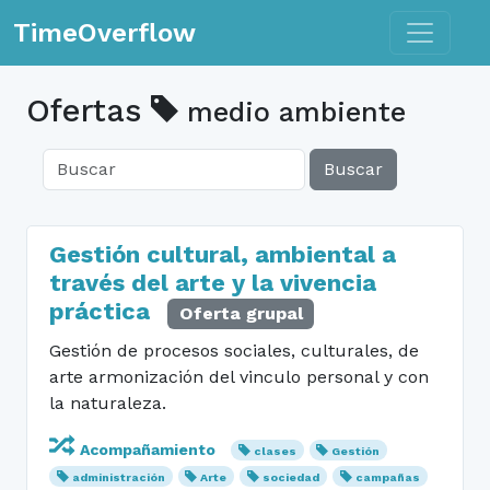
Toggle n
TimeOverflow
Ofertas
medio ambiente
Buscar
Gestión cultural, ambiental a
través del arte y la vivencia
práctica
Oferta grupal
Gestión de procesos sociales, culturales, de
arte armonización del vinculo personal y con
la naturaleza.
Acompañamiento
clases
Gestión
administración
Arte
sociedad
campañas