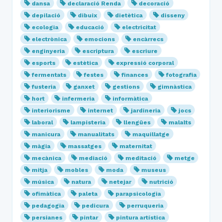
dansa
declaració Renda
decoració
depilació
dibuix
dietètica
disseny
ecologia
educació
electricitat
electrònica
emocions
encàrrecs
enginyeria
escriptura
escriure
esports
estètica
expressió corporal
fermentats
festes
finances
fotografia
fusteria
ganxet
gestions
gimnàstica
hort
infermeria
informàtica
interiorisme
internet
jardineria
jocs
laboral
lampisteria
llengües
malalts
manicura
manualitats
maquillatge
màgia
massatges
maternitat
mecànica
mediació
meditació
metge
mitja
mobles
moda
museus
música
natura
netejar
nutrició
ofimàtica
paleta
parapsicologia
pedagogia
pedicura
perruqueria
persianes
pintar
pintura artística