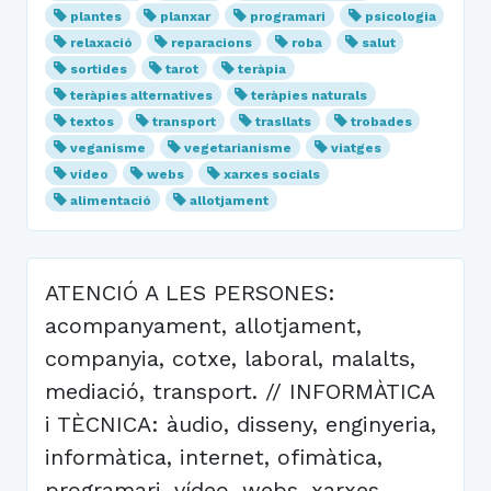
plantes
planxar
programari
psicologia
relaxació
reparacions
roba
salut
sortides
tarot
teràpia
teràpies alternatives
teràpies naturals
textos
transport
trasllats
trobades
veganisme
vegetarianisme
viatges
vídeo
webs
xarxes socials
alimentació
allotjament
ATENCIÓ A LES PERSONES:
acompanyament, allotjament,
companyia, cotxe, laboral, malalts,
mediació, transport. // INFORMÀTICA
i TÈCNICA: àudio, disseny, enginyeria,
informàtica, internet, ofimàtica,
programari, vídeo, webs, xarxes