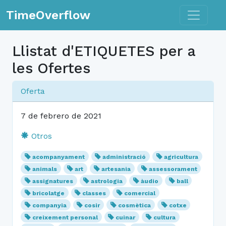
Toggle n
TimeOverflow
Llistat d'ETIQUETES per a
les Ofertes
Oferta
7 de febrero de 2021
Otros
acompanyament
administració
agricultura
animals
art
artesania
assessorament
assignatures
astrologia
àudio
ball
bricolatge
classes
comercial
companyia
cosir
cosmètica
cotxe
creixement personal
cuinar
cultura