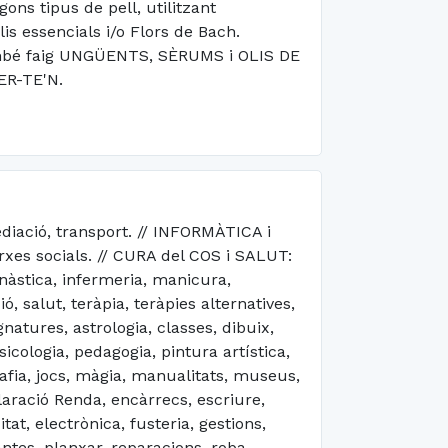
s tipus de pell, utilitzant
is essencials i/o Flors de Bach.
 També faig UNGÜENTS, SÈRUMS i OLIS DE
ER-TE'N.
iació, transport. // INFORMÀTICA i
arxes socials. // CURA del COS i SALUT:
nàstica, infermeria, manicura,
 salut, teràpia, teràpies alternatives,
natures, astrologia, classes, dibuix,
icologia, pedagogia, pintura artística,
rafia, jocs, màgia, manualitats, museus,
aració Renda, encàrrecs, escriure,
at, electrònica, fusteria, gestions,
antes, planxar, reparacions, roba,