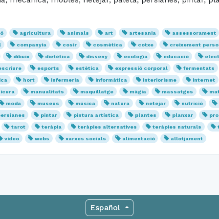
ió
agricultura
animals
art
artesania
assessorament
l
companyia
cosir
cosmètica
cotxe
creixement perso
dibuix
dietètica
disseny
ecologia
educació
elect
escriure
esports
estètica
expressió corporal
fermentats
ica
hort
infermeria
informàtica
interiorisme
internet
icura
manualitats
maquillatge
màgia
massatges
mat
moda
museus
música
natura
netejar
nutrició
persianes
pintar
pintura artística
plantes
planxar
pro
tarot
teràpia
teràpies alternatives
teràpies naturals
vídeo
webs
xarxes socials
alimentació
allotjament
Español