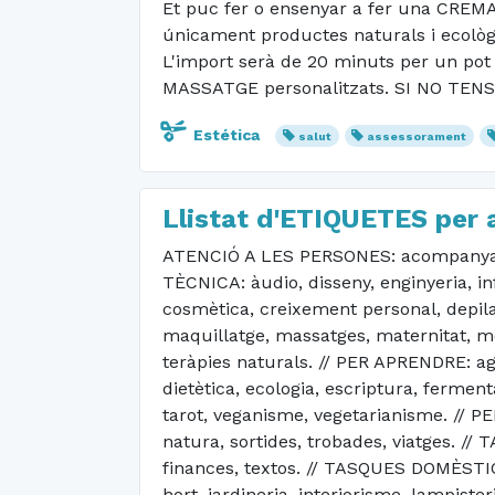
Et puc fer o ensenyar a fer una CREMA
únicament productes naturals i ecològic
L'import serà de 20 minuts per un pot
MASSATGE personalitzats. SI NO TEN
Estética
salut
assessorament
Llistat d'ETIQUETES per a
ATENCIÓ A LES PERSONES: acompanyamen
TÈCNICA: àudio, disseny, enginyeria, in
cosmètica, creixement personal, depila
maquillatge, massatges, maternitat, med
teràpies naturals. // PER APRENDRE: agr
dietètica, ecologia, escriptura, ferment
tarot, veganisme, vegetarianisme. // PE
natura, sortides, trobades, viatges. /
finances, textos. // TASQUES DOMÈSTIQUES
hort, jardineria, interiorisme, lampiste