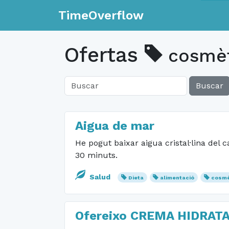
TimeOverflow
Ofertas
cosmèt
Buscar
Aigua de mar
He pogut baixar aigua cristal·lina del c
30 minuts.
Salud
Dieta
alimentació
cosmè
Ofereixo CREMA HIDRAT