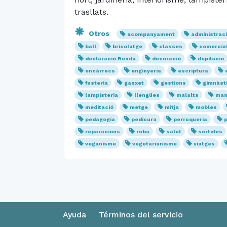
trasllats.
Otros
acompanyament
administrac
ball
bricolatge
classes
comercia
declaració Renda
decoració
depilació
encàrrecs
enginyeria
escriptura
fusteria
ganxet
gestions
gimnàst
lampisteria
llengües
malalts
man
meditació
metge
mitja
mobles
pedagogia
pedicura
perruqueria
reparacions
roba
salut
sortides
veganisme
vegetarianisme
viatges
Ayuda
Términos del servicio