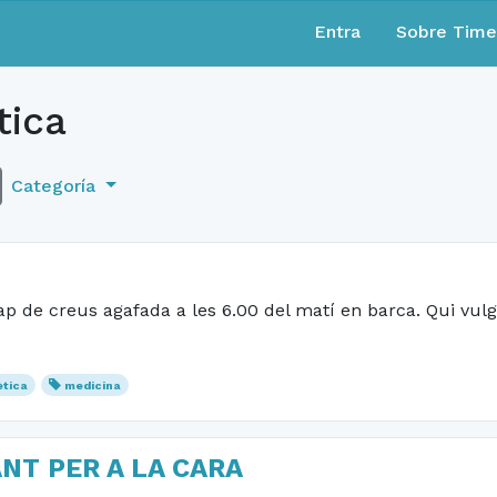
Entra
Sobre Tim
ica
Categoría
ap de creus agafada a les 6.00 del matí en barca. Qui vulgu
tica
medicina
ANT PER A LA CARA