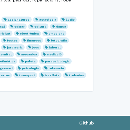
assignatures
astrologia
àudio
nal
cuinar
cultura
dansa
ricitat
electrònica
emocions
festes
finances
fotografia
jardineria
jocs
laboral
ernitat
mecànica
mediació
ofimàtica
paleta
parapsicologia
gramari
psicologia
relaxació
textos
transport
trasllats
trobades
Github