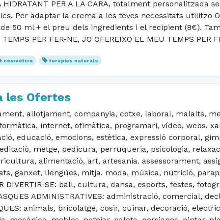
 HIDRATANT PER A LA CARA, totalment personalitzada segon
s. Per adaptar la crema a les teves necessitats utilitzo Ol
 de 50 ml + el preu dels ingredients i el recipient (8€).
S TEMPS PER FER-NE, JO OFEREIXO EL MEU TEMPS PER F
cosmètica
teràpies naturals
 les Ofertes
t, allotjament, companyia, cotxe, laboral, malalts, med
formàtica, internet, ofimàtica, programari, vídeo, webs, x
ció, educació, emocions, estètica, expressió corporal, gim
itació, metge, pedicura, perruqueria, psicologia, relaxació,
icultura, alimentació, art, artesania. assessorament, assig
ats, ganxet, llengües, mitja, moda, música, nutrició, paraps
R DIVERTIR-SE: ball, cultura, dansa, esports, festes, fotog
/ TASQUES ADMINISTRATIVES: administració, comercial, decl
: animals, bricolatge, cosir, cuinar, decoració, electricit
ria, mecànica, mobles, netejar, paleta, persianes, pintar, pl