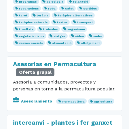
programari
psicologia
relaxació
reparacions
roba
salut
sortides
tarot
teràpia
teràpies alternatives
teràpies naturals
textos
transport
trasllats
trobades
veganisme
vegetarianisme
viatges
vídeo
webs
xarxes socials
alimentació
allotjament
Asesorías en Permacultura
Oferta grupal
Asesoría a comunidades, proyectos y
personas en torno a la permacultura popular.
Asesoramiento
Permacultura
agricultura
intercanvi - plantes i fer ganxet