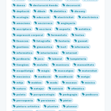
dansa
declaració Renda
decoració
depilació
dibuix
dietètica
disseny
ecologia
educació
electricitat
electrònica
emocions
encàrrecs
enginyeria
escriptura
escriure
esports
estètica
expressió corporal
fermentats
festes
finances
fotografia
fusteria
ganxet
gestions
gimnàstica
hort
infermeria
informàtica
interiorisme
internet
jardineria
jocs
laboral
lampisteria
llengües
malalts
manicura
manualitats
maquillatge
màgia
massatges
maternitat
mecànica
mediació
meditació
metge
mitja
mobles
moda
museus
música
natura
netejar
nutrició
ofimàtica
paleta
parapsicologia
pedagogia
pedicura
perruqueria
persianes
pintar
pintura artística
plantes
planxar