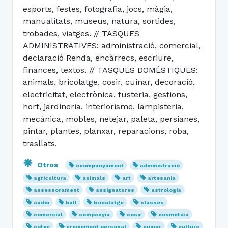
esports, festes, fotografia, jocs, màgia,
manualitats, museus, natura, sortides,
trobades, viatges. // TASQUES
ADMINISTRATIVES: administració, comercial,
declaració Renda, encàrrecs, escriure,
finances, textos. // TASQUES DOMÈSTIQUES:
animals, bricolatge, cosir, cuinar, decoració,
electricitat, electrònica, fusteria, gestions,
hort, jardineria, interiorisme, lampisteria,
mecànica, mobles, netejar, paleta, persianes,
pintar, plantes, planxar, reparacions, roba,
trasllats.
Otros
acompanyament
administració
agricultura
animals
art
artesania
assessorament
assignatures
astrologia
àudio
ball
bricolatge
classes
comercial
companyia
cosir
cosmètica
cotxe
creixement personal
cuinar
cultura