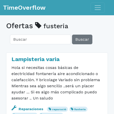
Toggle n
TimeOverflow
Ofertas
fusteria
Buscar
Lampisteria varia
Hola si necesitas cosas básicas de
electricidad fontanería aire acondicionado o
calefacción. Y bricolage Variado sin problema
Mientras sea algo sencillo ..será un placer
ayudar ... Si es algo más complicado puedo
asesorar .. Un saludo
Reparaciones
reparació
fusteria