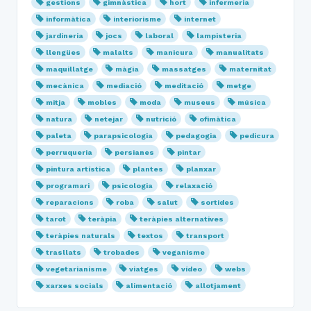
gestions
gimnàstica
hort
infermeria
informàtica
interiorisme
internet
jardineria
jocs
laboral
lampisteria
llengües
malalts
manicura
manualitats
maquillatge
màgia
massatges
maternitat
mecànica
mediació
meditació
metge
mitja
mobles
moda
museus
música
natura
netejar
nutrició
ofimàtica
paleta
parapsicologia
pedagogia
pedicura
perruqueria
persianes
pintar
pintura artística
plantes
planxar
programari
psicologia
relaxació
reparacions
roba
salut
sortides
tarot
teràpia
teràpies alternatives
teràpies naturals
textos
transport
trasllats
trobades
veganisme
vegetarianisme
viatges
vídeo
webs
xarxes socials
alimentació
allotjament