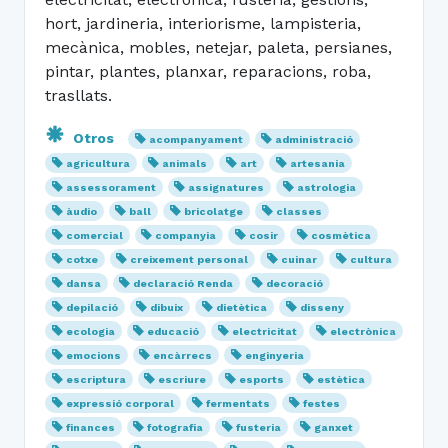
hort, jardineria, interiorisme, lampisteria,
mecànica, mobles, netejar, paleta, persianes,
pintar, plantes, planxar, reparacions, roba,
trasllats.
Otros
acompanyament
administració
agricultura
animals
art
artesania
assessorament
assignatures
astrologia
àudio
ball
bricolatge
classes
comercial
companyia
cosir
cosmètica
cotxe
creixement personal
cuinar
cultura
dansa
declaració Renda
decoració
depilació
dibuix
dietètica
disseny
ecologia
educació
electricitat
electrònica
emocions
encàrrecs
enginyeria
escriptura
escriure
esports
estètica
expressió corporal
fermentats
festes
finances
fotografia
fusteria
ganxet